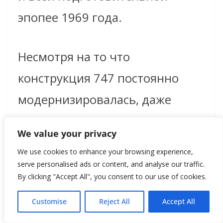
эпопее 1969 года.
Несмотря на то что
конструкция 747 постоянно
модернизировалась, даже
самые новые версии всё равно
We value your privacy
оставались узнаваемыми
We use cookies to enhance your browsing experience,
наследниками оригинала. Этот
serve personalised ads or content, and analyse our traffic.
By clicking "Accept All", you consent to our use of cookies.
силуэт — надутый нос, верхняя
Customise
Reject All
Accept All
палуба, мощные крылья — стал