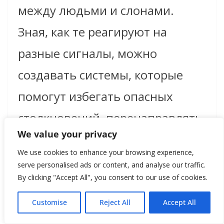
между людьми и слонами.
Зная, как те реагируют на
разные сигналы, можно
создавать системы, которые
помогут избегать опасных
столкновений, перенаправлять
We value your privacy
стада и защищать фермерские
We use cookies to enhance your browsing experience,
угодья.
serve personalised ads or content, and analyse our traffic.
By clicking "Accept All", you consent to our use of cookies.
История про имена не делает
Customise
Reject All
Accept All
слонов магическими