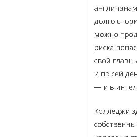
англичанам
долго спори
можно прод
риска попас
свой главн
и по сей д
— и в инте
Колледжи з
собственны