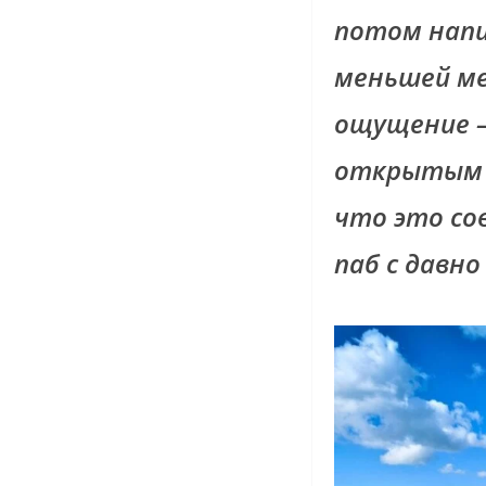
потом напи
меньшей ме
ощущение — 
открытым н
что это со
паб с давн