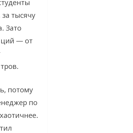
студенты
 за тысячу
. Зато
аций — от
т
тров.
ь, потому
енеджер по
 хаотичнее.
етил