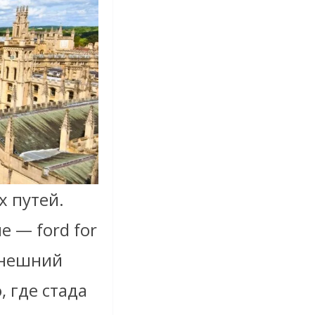
х путей.
е — ford for
ынешний
 где стада