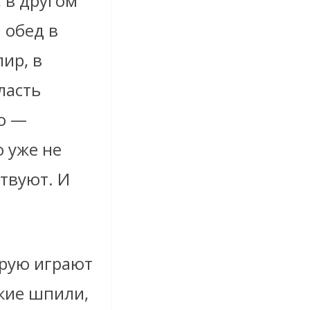
 в другом
 обед в
ир, в
ласть
о —
о уже не
твуют. И
орую играют
ские шпили,