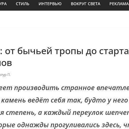
УРА
СТИЛЬ
ИНТЕРВЬЮ
ВОКРУГ СВЕТА
РЕКЛАМА
 от бычьей тропы до старта
нов
ртур П.
еет производить странное впечатлен
камень ведёт себя так, будто у него
я степень, а каждый переулок шепч
орые однажды прогуливались здесь, 