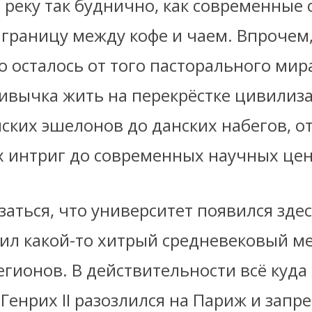
 реку так буднично, как современные 
границу между кофе и чаем. Впрочем,
о осталось от того пасторального мира
ривычка жить на перекрёстке цивилиз
ских эшелонов до данских набегов, о
х интриг до современных научных цен
аться, что университет появился здес
шил какой-то хитрый средневековый м
гионов. В действительности всё куда
 Генрих II разозлился на Париж и запр