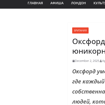
ГЛАВНАЯ
АФИША
ЛОНДОН
КУЛЬТ
БРИТАНИЯ
Оксфорд:
юникор
December 2, 2025
А
Оксфорд ум
где каждый 
собственна
людей, кот