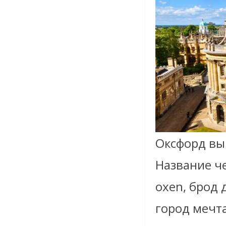
Оксфорд выр
Название че
oxen, брод
город мечта