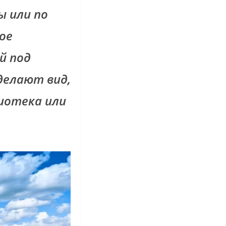
ы или по
ое
й под
делают вид,
иотека или