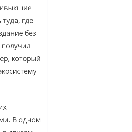
привыкшие
 туда, где
здание без
д получил
ер, который
экосистему
их
ми. В одном