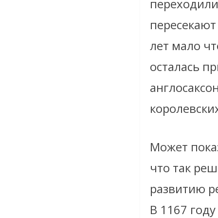
переходили
пересекают 
лет мало чт
осталась п
англосаксон
королевски
Может показ
что так ре
развитию ре
В 1167 году