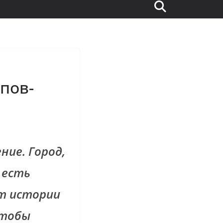
пов-
ие. Город,
 есть
ет истории
чтобы