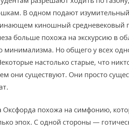
удентам разрешают ходить по газону,
ошкам. В одном подают изумительный
минающем киношный средневековый п
еза больше похожа на экскурсию в об
о минимализма. Но общего у всех одн
екоторые настолько старые, что никт
чем они существуют. Они просто сущес
ат.
а Оксфорда похожа на симфонию, кот
лько эпох. С одной стороны — готиче