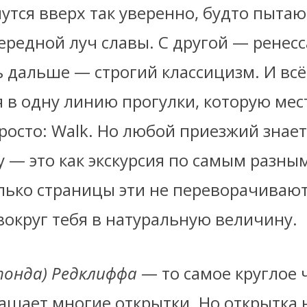
утся вверх так уверенно, будто пытаю
ередной луч славы. С другой — ренес
 дальше — строгий классицизм. И всё
я в одну линию прогулки, которую ме
осто: Walk. Но любой приезжий знает
у — это как экскурсия по самым разны
лько страницы эти не переворачивают
вокруг тебя в натуральную величину.
тонда) Редклиффа
— то самое круглое 
ашает многие открытки. Но открытка 