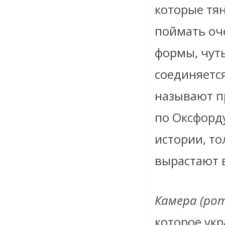
которые тян
поймать оч
формы, чуть
соединяетс
называют пр
по Оксфорд
истории, то
вырастают 
Камера (ро
которое укр