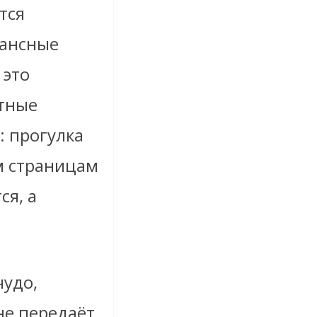
тся
сансные
 это
стные
: прогулка
м страницам
ся, а
чудо,
не передаёт