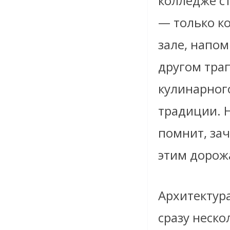
колледже ст
— только к
зале, напо
другом трап
кулинарног
традиции. Н
помнит, за
этим дорож
Архитектур
сразу неско