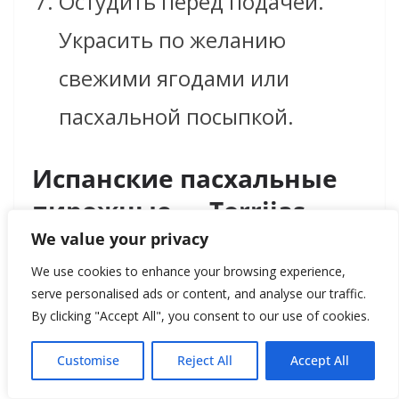
Остудить перед подачей.
Украсить по желанию
свежими ягодами или
пасхальной посыпкой.
Испанские пасхальные
пирожные — Torrijas
We value your privacy
Torrijas — традиционное
We use cookies to enhance your browsing experience,
serve personalised ads or content, and analyse our traffic.
испанское лакомство,
By clicking "Accept All", you consent to our use of cookies.
подаваемое во время Семана
Customise
Reject All
Accept All
Санта (Святой недели). Это по