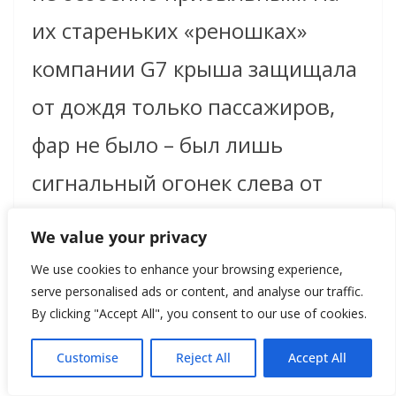
их стареньких «реношках»
компании G7 крыша защищала
от дождя только пассажиров,
фар не было – был лишь
сигнальный огонек слева от
водителя, а заводились они
We value your privacy
вручную.
We use cookies to enhance your browsing experience,
serve personalised ads or content, and analyse our traffic.
By clicking "Accept All", you consent to our use of cookies.
Таксист платил за аренду G7 по
Customise
Reject All
Accept All
60 франков в день. Он сам