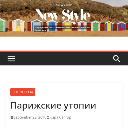
Skip
to
content
ВОКРУГ СВЕТА
Парижские утопии
September 28, 2010
Кира Сапгир