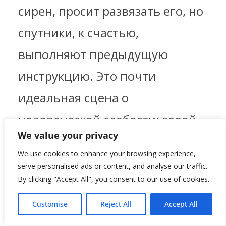
сирен, просит развязать его, но
спутники, к счастью,
выполняют предыдущую
инструкцию. Это почти
идеальная сцена о
человеческой слабости: герой
We value your privacy
заранее знает, что в момент
We use cookies to enhance your browsing experience,
соблазна сам себе доверять не
serve personalised ads or content, and analyse our traffic.
By clicking "Accept All", you consent to our use of cookies.
сможет. Поэтому создаёт
правило до того, как потеряет
Customise
Reject All
Accept All