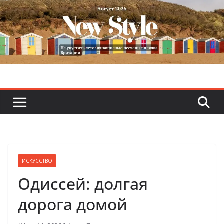
Skip
to
content
ИСКУССТВО
Одиссей: долгая
дорога домой