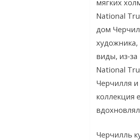
мягких хол
National Tr
дом Черчилл
художника,
виды, из-за
National T
Черчилля и
коллекция е
вдохновляли
Черчилль ку