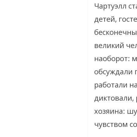
Чартуэлл с
детей, гост
бесконечных
великий че
наоборот: м
обсуждали п
работали на
диктовали,
хозяина: шу
чувством с