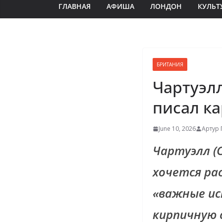
ГЛАВНАЯ
АФИША
ЛОНДОН
КУЛЬТ
БРИТАНИЯ
Чартуэлл
писал ка
June 10, 2026
Артур 
Чартуэлл (C
хочется ра
«важные ис
кирпичную 