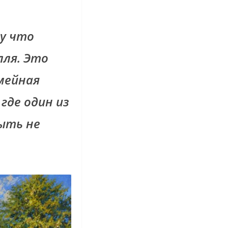
у что
лля. Это
емейная
где один из
ыть не