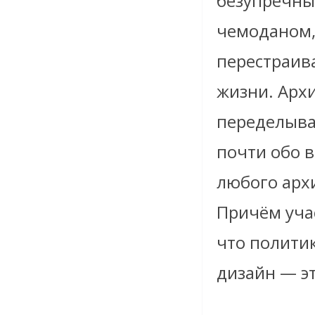
безупречны
чемоданом,
перестраив
жизни. Арх
переделыва
почти обо в
любого архи
Причём учас
что полити
дизайн — э