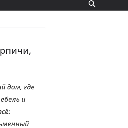
ирпичи,
й дом, где
ебель и
сё:
сьменный