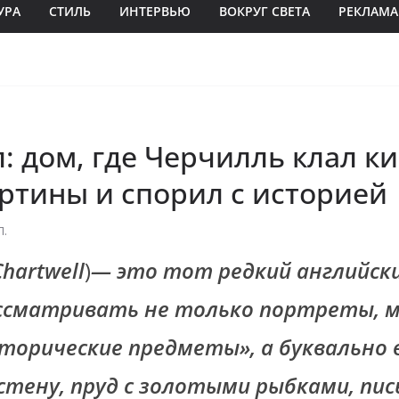
УРА
СТИЛЬ
ИНТЕРВЬЮ
ВОКРУГ СВЕТА
РЕКЛАМА
: дом, где Черчилль клал к
ртины и спорил с историей
П.
hartwell
)
— это тот редкий английски
ссматривать не только портреты, м
торические предметы», а буквально в
стену, пруд с золотыми рыбками, пи