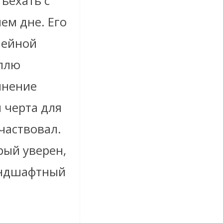
ъехать с
ем дне. Его
мейной
иллю
мнение
 черта для
участвовал.
рый уверен,
ландшафтный