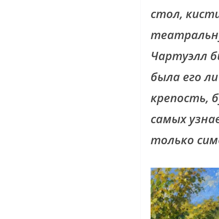
стол, кисти
театральну
Чартуэлл б
была его л
крепость, б
самых узна
только сим