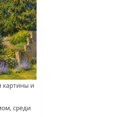
л картины и
мом, среди