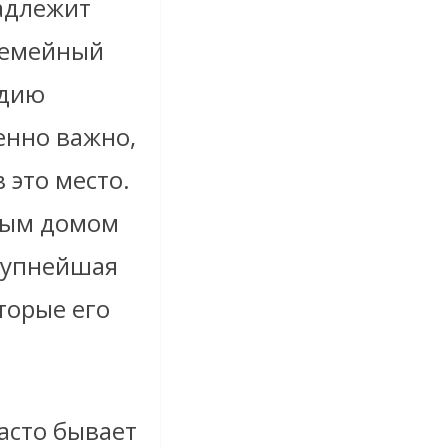
надлежит
 семейный
удию
енно важно,
 это место.
йным домом
крупнейшая
торые его
часто бывает