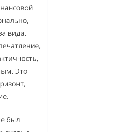
инансовой
онально,
за вида.
впечатление,
актичность,
ным. Это
ризонт,
ие.
не был