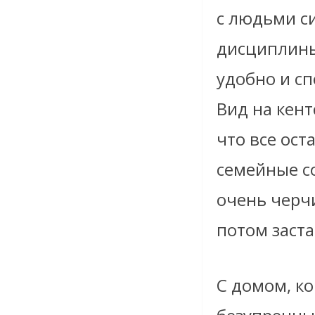
с людьми с
дисциплины,
удобно и сп
Вид на кент
что все ост
семейные с
очень черч
потом заст
С домом, ко