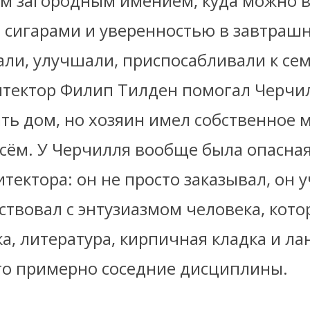
м загородным имением, куда можно в
 сигарами и уверенностью в завтрашн
али, улучшали, приспосабливали к се
итектор Филип Тилден помогал Черч
ть дом, но хозяин имел собственное 
сём. У Черчилля вообще была опасная
тектора: он не просто заказывал, он 
твовал с энтузиазмом человека, кото
ка, литература, кирпичная кладка и 
то примерно соседние дисциплины.