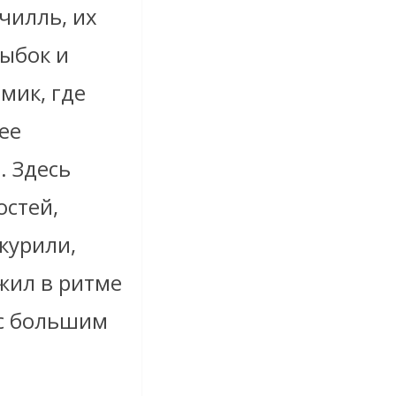
чилль, их
рыбок и
мик, где
ее
. Здесь
остей,
 курили,
жил в ритме
 с большим