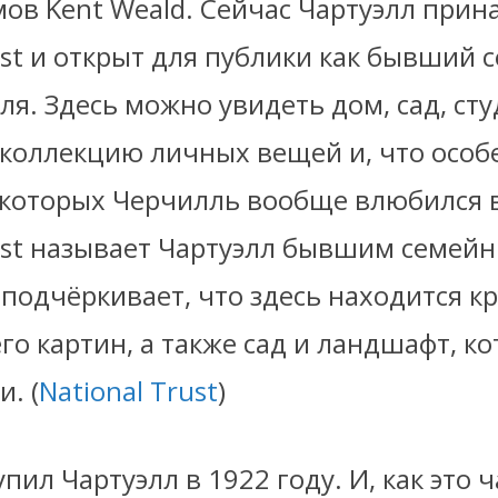
мов Kent Weald. Сейчас Чартуэлл при
ust и открыт для публики как бывший
я. Здесь можно увидеть дом, сад, ст
 коллекцию личных вещей и, что особ
 которых Черчилль вообще влюбился в
rust называет Чартуэлл бывшим семе
 подчёркивает, что здесь находится 
го картин, а также сад и ландшафт, ко
. (
National Trust
)
пил Чартуэлл в 1922 году. И, как это 