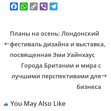
F
W
C
Vi
T
ac
h
o
b
el
e
at
p
er
e
b
s
y
gr
Планы на осень: Лондонский
o
A
Li
a
фестиваль дизайна и выставка,
o
p
n
m
k
p
k
посвященная Эми Уайнхаус
Города Британии и мира с
лучшими перспективами для
бизнеса
You May Also Like