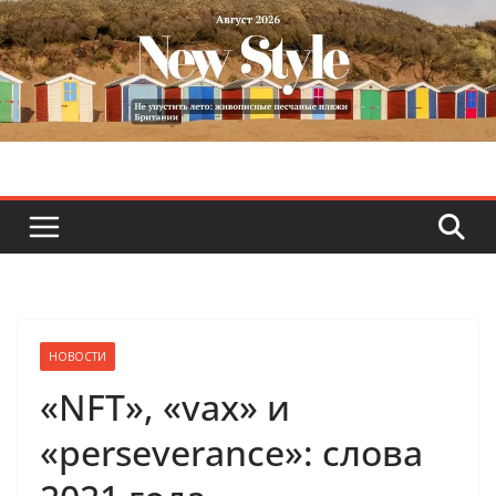
Skip
to
content
НОВОСТИ
«NFT», «vax» и
«perseverance»: слова