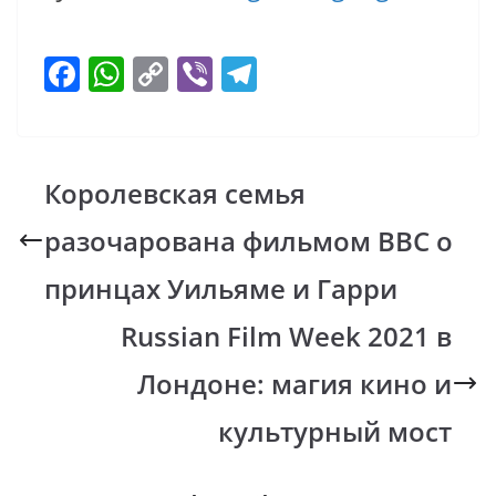
F
W
C
Vi
T
ac
h
o
b
el
e
at
p
er
e
b
s
y
gr
Королевская семья
o
A
Li
a
разочарована фильмом BBC о
o
p
n
m
k
p
k
принцах Уильяме и Гарри
Russian Film Week 2021 в
Лондоне: магия кино и
культурный мост