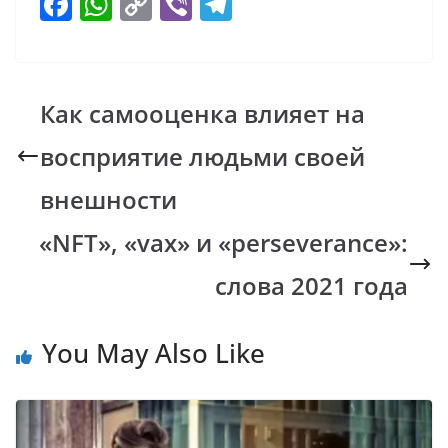
F
W
C
Vi
T
ac
h
o
b
el
e
at
p
er
e
b
s
y
gr
Как самооценка влияет на
o
A
Li
a
восприятие людьми своей
o
p
n
m
k
p
k
внешности
«NFT», «vax» и «perseverance»:
слова 2021 года
You May Also Like