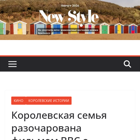
Skip
to
content
КИНО
КОРОЛЕВСКИЕ ИСТОРИИ
Королевская семья
разочарована