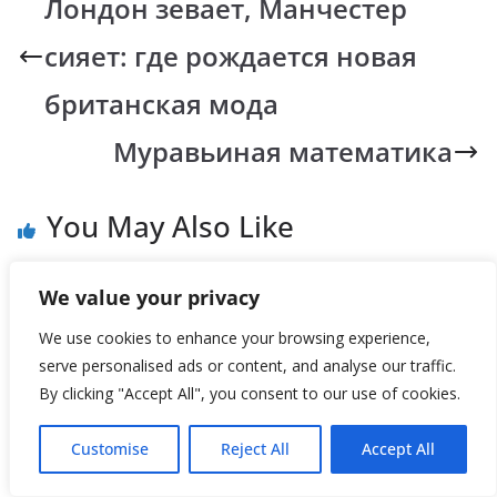
Лондон зевает, Манчестер
o
A
Li
a
сияет: где рождается новая
o
p
n
m
k
p
k
британская мода
Муравьиная математика
You May Also Like
We value your privacy
We use cookies to enhance your browsing experience,
serve personalised ads or content, and analyse our traffic.
By clicking "Accept All", you consent to our use of cookies.
Customise
Reject All
Accept All