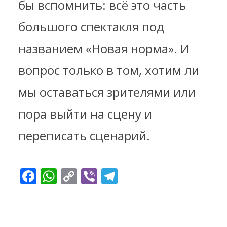
бы вспомнить: всё это часть
большого спектакля под
названием «Новая норма». И
вопрос только в том, хотим ли
мы оставаться зрителями или
пора выйти на сцену и
переписать сценарий.
F
W
C
Vi
T
ac
h
o
b
el
e
at
p
er
e
b
s
y
gr