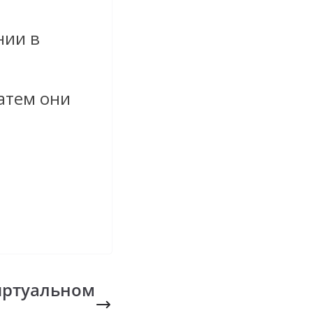
нии в
атем они
иртуальном