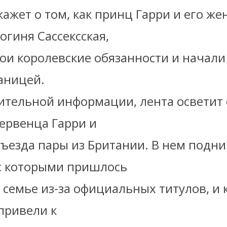
ажет о том, как принц Гарри и его же
огиня Сассексская,
вои королевские обязанности и начал
аницей.
ительной информации, лента осветит 
ервенца Гарри и
тъезда пары из Британии. В нем подн
с которыми пришлось
 семье из-за официальных титулов, и 
привели к