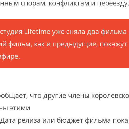
нным спорам, конфликтам и переезду
студия Lifetime уже сняла два фильма 
ий фильм, как и предыдущие, покажут
эфире.
ообщает, что другие члены королевск
ны этими
 Дата релиза или бюджет фильма пока