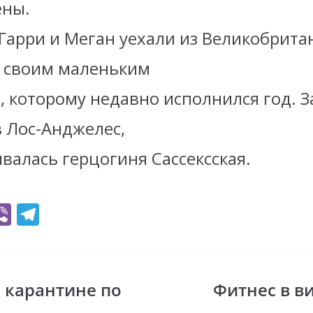
ены.
Гарри и Меган уехали из Великобрита
о своим маленьким
, которому недавно исполнился год. З
в Лос-Анджелес,
валась герцогиня Сассексская.
Vi
T
b
el
er
e
gr
 карантине по
Фитнес в в
i
a