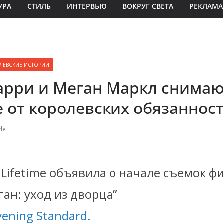
УРА
СТИЛЬ
ИНТЕРВЬЮ
ВОКРУГ СВЕТА
РЕКЛАМА
ЛЕВСКИЕ ИСТОРИИ
арри и Меган Маркл снима
е от королевских обязаннос
le
Lifetime объявила о начале съемок ф
ан: уход из дворца”
vening Standard.