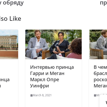
у обряду
пр
m
so Like
Интервью принца
В чем
Гарри и Меган
брасл
инца
Маркл Опре
роск
н
Уинфри
Мега
March 8, 2021
March 4