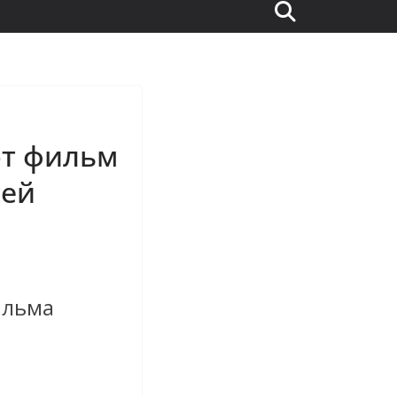
ют фильм
тей
ильма