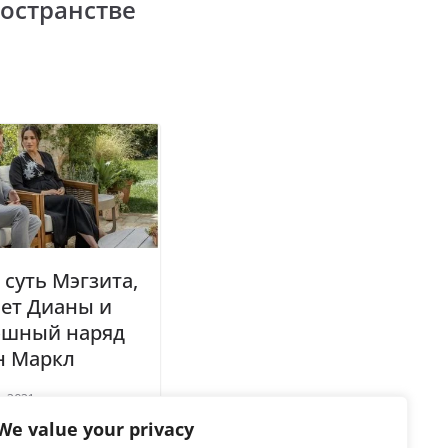
остранстве
 суть Мэгзита,
ет Дианы и
ошный наряд
н Маркл
, 2021
We value your privacy