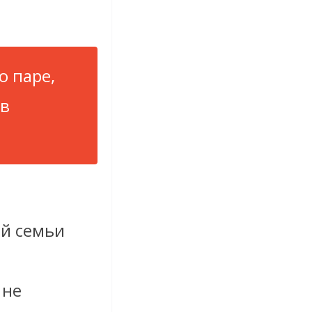
.
о паре,
 в
ой семьи
 не