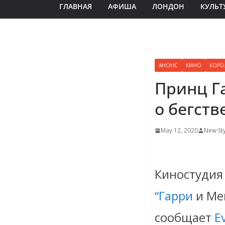
ГЛАВНАЯ
АФИША
ЛОНДОН
КУЛЬТ
АНОНС
КИНО
КОРО
Принц Г
о бегств
May 12, 2020
New Sty
Киностудия 
“Гарри
и Мег
сообщает
E