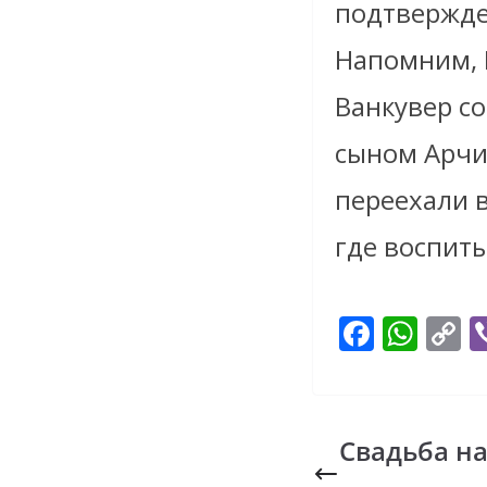
подтвержд
Напомним, 
Ванкувер с
сыном Арчи
переехали 
где воспиты
F
W
C
ac
h
o
e
at
p
b
s
y
Свадьба на
o
A
L