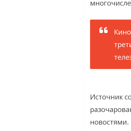
многочисле
Кино
трет
теле
Источник с
разочарова
новостями.