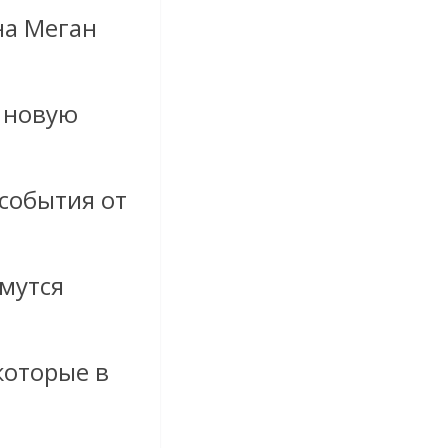
на Меган
и новую
события от
имутся
которые в