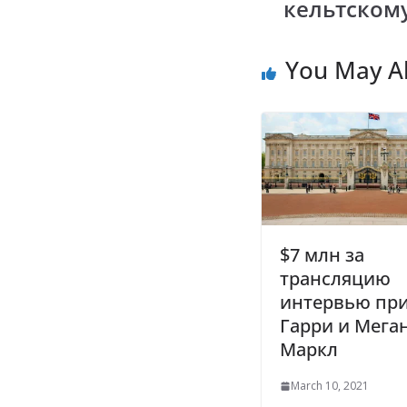
кельтском
o
p
n
k
p
k
You May Al
$7 млн за
трансляцию
интервью пр
Гарри и Мега
Маркл
March 10, 2021