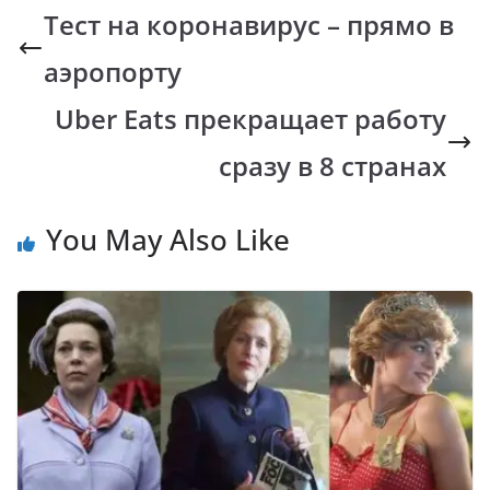
b
s
y
gr
Тест на коронавирус – прямо в
o
A
Li
a
аэропорту
o
p
n
m
k
p
k
Uber Eats прекращает работу
сразу в 8 странах
You May Also Like