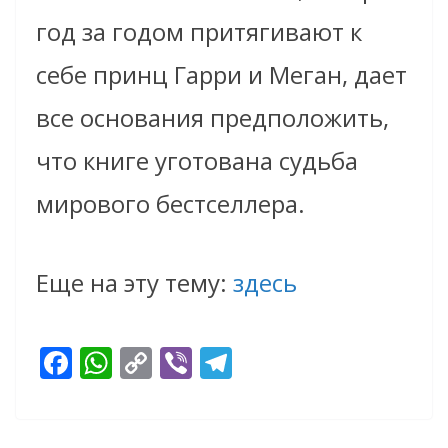
год за годом притягивают к
себе принц Гарри и Меган, дает
все основания предположить,
что книге уготована судьба
мирового бестселлера.
Еще на эту тему:
здесь
F
W
C
Vi
T
ac
h
o
b
el
e
at
p
er
e