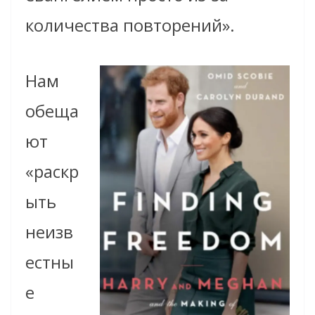
количества повторений».
Нам
обеща
ют
«раскр
ыть
неизв
естны
е