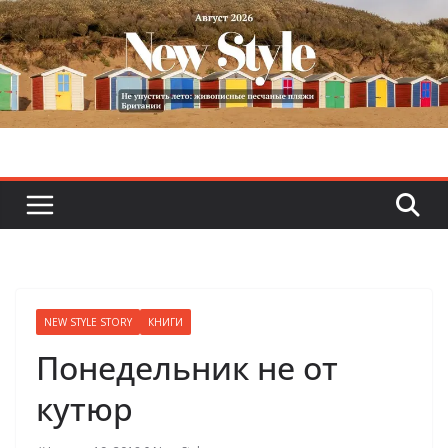
Skip
to
content
NEW STYLE STORY
КНИГИ
Понедельник не от
кутюр