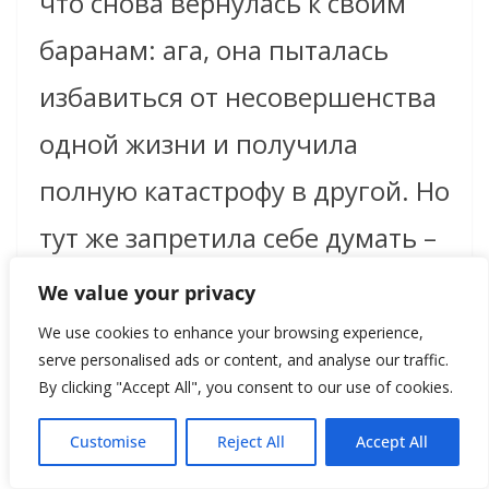
что снова вернулась к своим
баранам: ага, она пыталась
избавиться от несовершенства
одной жизни и получила
полную катастрофу в другой. Но
тут же запретила себе думать –
паранойя один из признаков
We value your privacy
шизофрении, а я уже сказала
We use cookies to enhance your browsing experience,
serve personalised ads or content, and analyse our traffic.
вам, что я в порядке.
By clicking "Accept All", you consent to our use of cookies.
Customise
Reject All
Accept All
– Пойду в туалет и спрошу