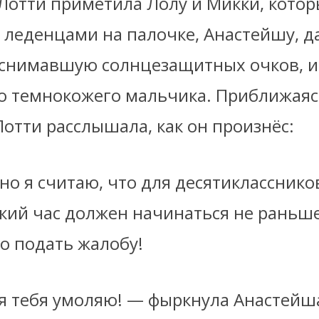
Лотти приметила Лолу и Микки, котор
 леденцами на палочке, Анастейшу, д
 снимавшую солнцезащитных очков, и
о темнокожего мальчика. Приближаяс
отти расслышала, как он произнёс:
но я считаю, что для десятикласснико
кий час должен начинаться не раньше
о подать жалобу!
 я тебя умоляю! — фыркнула Анастейша