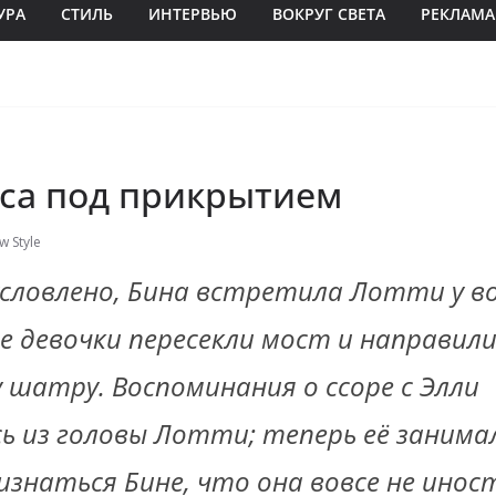
УРА
СТИЛЬ
ИНТЕРВЬЮ
ВОКРУГ СВЕТА
РЕКЛАМА
са под прикрытием
w Style
условлено, Бина встретила Лотти у в
е девочки пересекли мост и направили
 шатру. Воспоминания о ссоре с Элли
ь из головы Лотти; теперь её занима
изнаться Бине, что она вовсе не инос