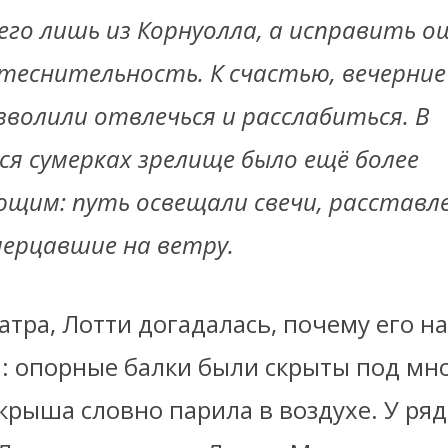
его лишь из Корнуолла, а исправить о
теснительность. К счастью, вечерние
зволили отвлечься и расслабиться. В
я сумерках зрелище было ещё более
щим: путь освещали свечи, расставл
мерцавшие на ветру.
тра, Лотти догадалась, почему его н
 опорные балки были скрыты под мн
 крыша словно парила в воздухе. У ряд