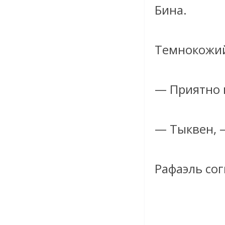
Бина.
Темнокожий
— Приятно 
— Тыквен, 
Рафаэль сог