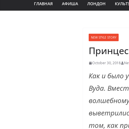
ГЛАВНАЯ
АФИША
ЛОНДОН
КУЛЬТ
NEW STYLE STORY
Принцес
October 30, 2018
Ne
Как и было 
Вуда. Вмест
волшебному
выветрилис
том, как пр