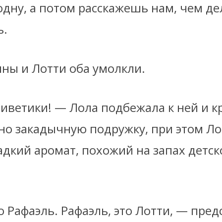
одну, а потом расскажешь нам, чем де
ь.
ины и Лотти оба умолкли.
иветики! — Лола подбежала к ней и к
чно закадычную подружку, при этом Ло
адкий аромат, похожий на запах детск
о Рафаэль. Рафаэль, это Лотти, — пре