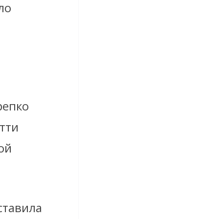
ло
репко
тти
ой
дставила