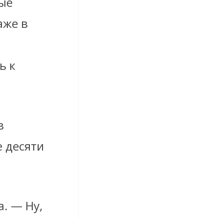
ые
аже в
ь к
в
 десяти
. — Ну,