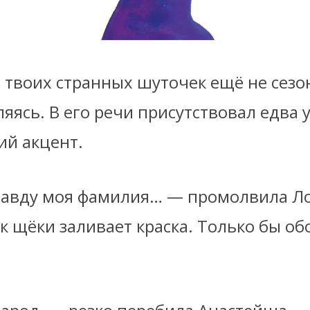
 твоих странных шуточек ещё не сезон
яясь. В его речи присутствовал едва
ий акцент.
равду моя фамилия… — промолвила Ло
ак щёки заливает краска. Только бы о