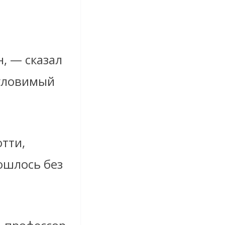
, — сказал
 уловимый
тти,
бошлось без