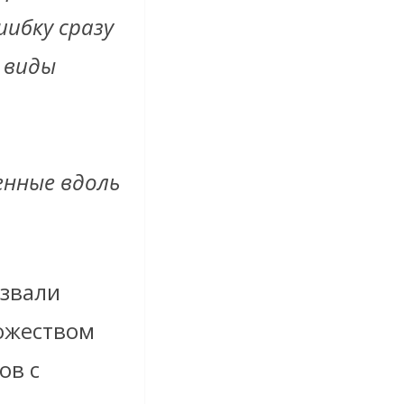
шибку сразу
 виды
енные вдоль
азвали
ожеством
ов с