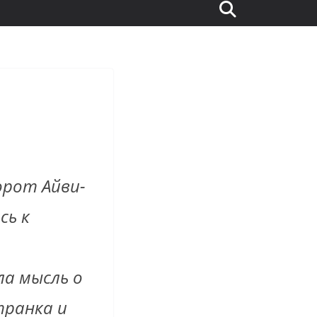
орот Айви-
сь к
ла мысль о
транка и