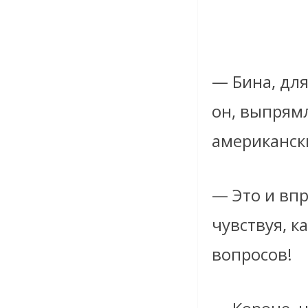
— Бина, для
он, выпрямл
американск
— Это и вп
чувствуя, к
вопросов!