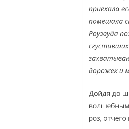
приехала вс
помешала с
Роузвуда по
сгустившихс
захватываю
дорожек и 
Дойдя до ша
волшебным:
роз, отчего