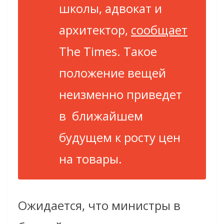
школы, адвокат и
архитектор,
сообщает
The Times. Такое
положение вещей
неизменно приведет
в ближайшем
будущем к росту цен
на товары.
Ожидается, что министры в