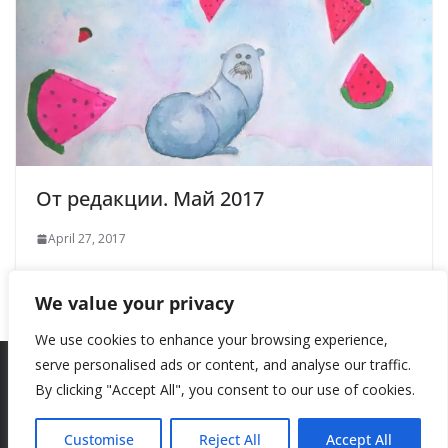
От редакции. Май 2017
April 27, 2017
We value your privacy
We use cookies to enhance your browsing experience,
serve personalised ads or content, and analyse our traffic.
By clicking "Accept All", you consent to our use of cookies.
Copyright © 2026
New Style
. All rights reserved.
Theme:
ColorMag
by ThemeGrill. Powered by
WordPress
.
Customise
Reject All
Accept All