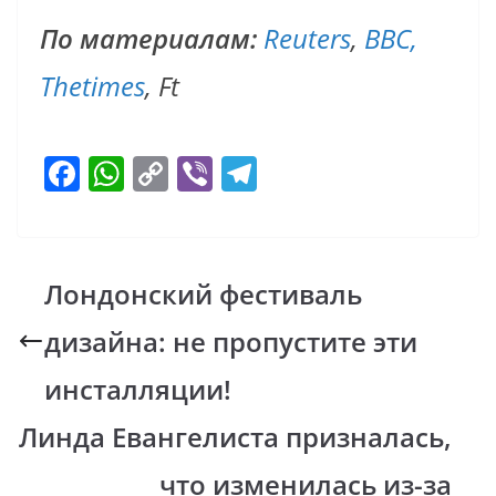
По материалам:
Reuters
,
BBC,
Thetimes
, Ft
F
W
C
Vi
T
ac
h
o
b
el
e
at
p
er
e
b
s
y
gr
Лондонский фестиваль
o
A
Li
a
дизайна: не пропустите эти
o
p
n
m
k
p
k
инсталляции!
Линда Евангелиста призналась,
что изменилась из-за