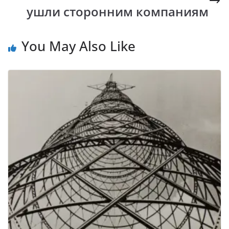
k
p
k
ушли сторонним компаниям
You May Also Like