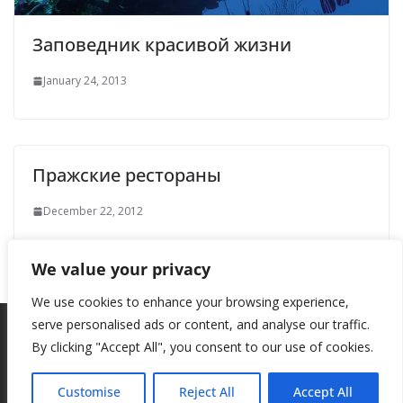
Заповедник красивой жизни
January 24, 2013
Пражские рестораны
December 22, 2012
We value your privacy
We use cookies to enhance your browsing experience,
serve personalised ads or content, and analyse our traffic.
By clicking "Accept All", you consent to our use of cookies.
Copyright © 2026
New Style
. All rights reserved.
Theme:
ColorMag
by ThemeGrill. Powered by
WordPress
.
Customise
Reject All
Accept All