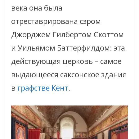
века она была
отреставрирована сэром
Джорджем Гилбертом Скоттом
и Уильямом Баттерфилдом: эта
действующая церковь – самое
выдающееся cаксонское здание
в
графстве Кент
.