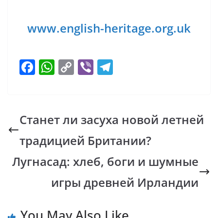
www.english-heritage.org.uk
F
W
C
Vi
T
ac
h
o
b
el
e
at
p
er
e
b
s
y
gr
Станет ли засуха новой летней
o
A
Li
a
традицией Британии?
o
p
n
m
k
p
k
Лугнасад: хлеб, боги и шумные
игры древней Ирландии
You May Also Like