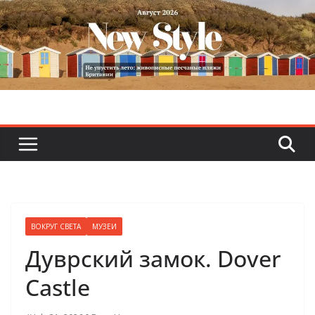
Skip
to
content
ВОКРУГ СВЕТА
МУЗЕИ
Дуврский замок. Dover
Castle