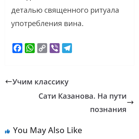
деталью священного ритуала
употребления вина.
F
W
C
Vi
T
ac
h
o
b
el
e
at
p
er
e
b
s
y
gr
Учим классику
o
A
Li
a
Сати Казанова. На пути
o
p
n
m
k
p
k
познания
You May Also Like