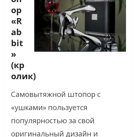
ор
«R
ab
bit
»
(кр
олик)
Самовытяжной штопор с
«ушками» пользуется
популярностью за свой
оригинальный дизайн и