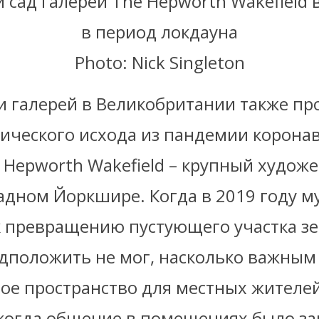
 сад галереи The Hepworth Wakefield 
в период локдауна
Photo: Nick Singleton
и галерей в Великобритании также п
гического исхода из пандемии коронав
 Hepworth Wakefield – крупный худож
адном Йоркшире. Когда в 2019 году м
к превращению пустующего участка зе
едположить не мог, насколько важным
ное пространство для местных жителе
 когда общение в помещениях было з