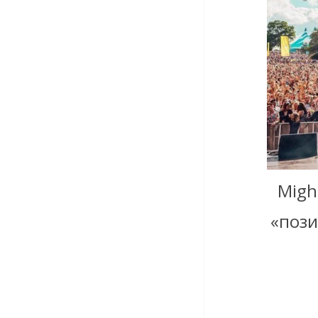
Migh
«поз