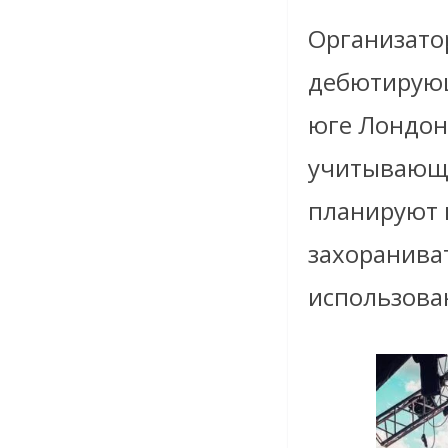
Организато
дебютирующе
юге Лондона
учитывающу
планируют 
захораниват
использова