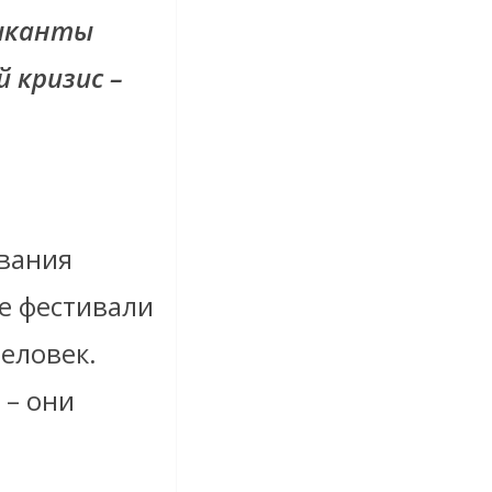
зыканты
кризис –
ования
ые фестивали
еловек.
 – они