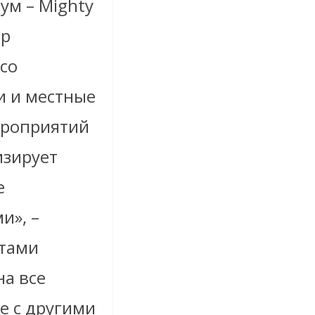
ум – Mighty
ер
 со
и и местные
ероприятий
изирует
е
и», –
ктами
на все
е с другими