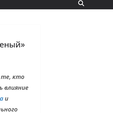
леный»
 те, кто
ь влияние
а
и
ьного