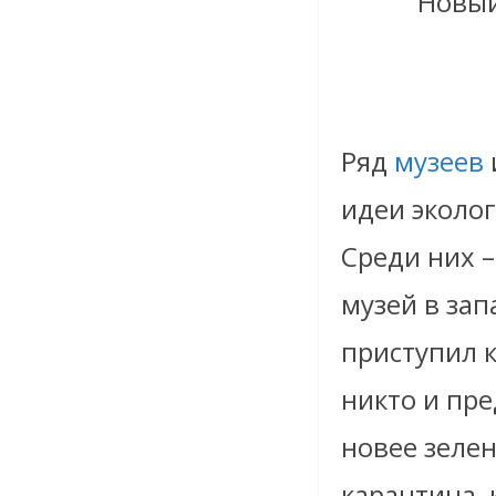
Новый
Ряд
музеев
идеи эколо
Среди них –
музей в зап
приступил 
никто и пр
новее зеле
карантина,