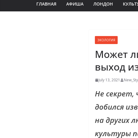
ГЛАВНАЯ
АФИША
ЛОНДОН
КУЛЬТ
ЭКОЛОГИЯ
Может л
выход и
July 13, 2021
New_Sty
Не секрет,
добился из
на других л
культуры п