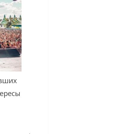
авших
ересы