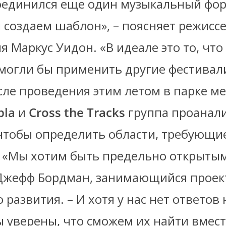
оединился еще один музыкальный фор
 создаем шаблон», – поясняет режисс
 Маркус Уидон. «В идеале это то, что
могли бы применить другие фестивал
осле проведения этим летом в парке м
pla
и
Cross the Tracks
группа проанал
 чтобы определить области, требующи
 «Мы хотим быть предельно открытым
Джефф Бордман, занимающийся прое
 развития. – И хотя у нас нет ответов 
 уверены, что сможем их найти вмест