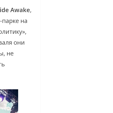
ide Awake
,
-парке на
олитику»,
валя они
ы, не
ть