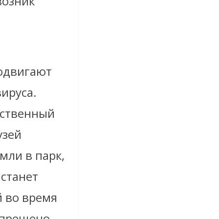
возник
родвигают
ируса.
ественный
узей
мли в парк,
 станет
й во время
апрещено.