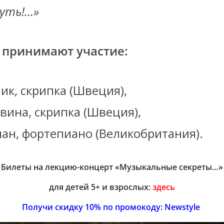
путь!…»
 принимают участие:
ик, скрипка (Швеция),
вина, скрипка (Швеция),
ан, фортепиано (Великобритания).
Билеты на лекцию-концерт
«Музыкальные секреты…»
для детей 5+ и взрослых
:
здесь
П
олучи скидку 10% п
о промокоду: Newstyle