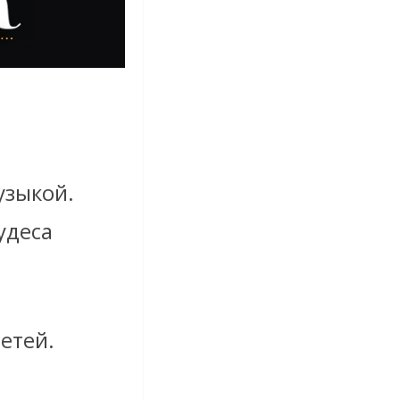
узыкой.
удеса
етей.