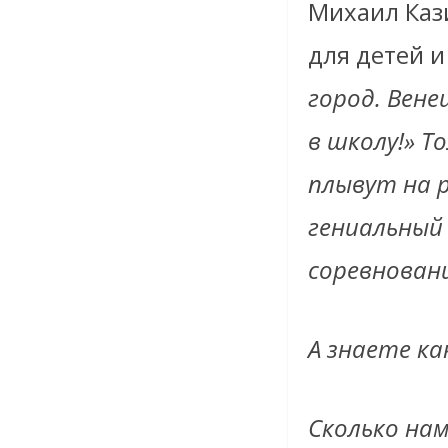
Михаил Каз
для детей и
город. Вене
в школу!» Т
плывут на р
гениальный
соревнован
А знаете ка
Сколько на