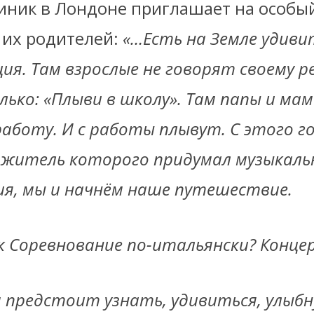
иник в Лондоне приглашает на особы
 их родителей:
«…Есть на Земле удив
ция. Там взрослые не говорят своему р
олько: «Плыви в школу». Там папы и мам
аботу. И с работы плывут. С этого г
 житель которого придумал музыкаль
ия, мы и начнём наше путешествие.
к Соревнование по-итальянски? Концер
м предстоит узнать, удивиться, улыб