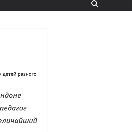
я детей разного
ондоне
педагог
величайший