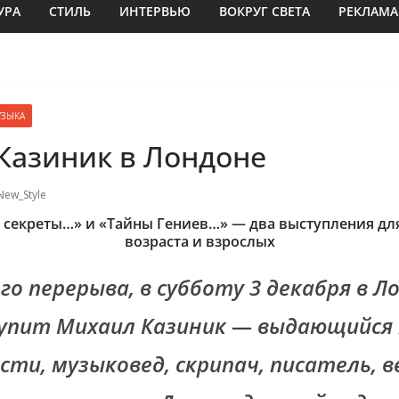
УРА
СТИЛЬ
ИНТЕРВЬЮ
ВОКРУГ СВЕТА
РЕКЛАМА
ЗЫКА
Казиник в Лондоне
New_Style
 секреты…»
и
«Тайны Гениев…»
—
два выступления дл
возраста и взрослых
го перерыва, в субботу 3 декабря в Л
упит Михаил Казиник — выдающийся 
сти, музыковед, скрипач, писатель, 