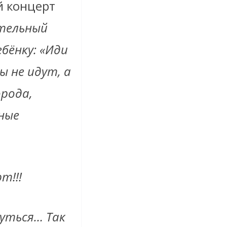
й концерт
ительный
ебёнку: «Иди
ы не идут, а
орода,
ные
т!!!
нуться… Так