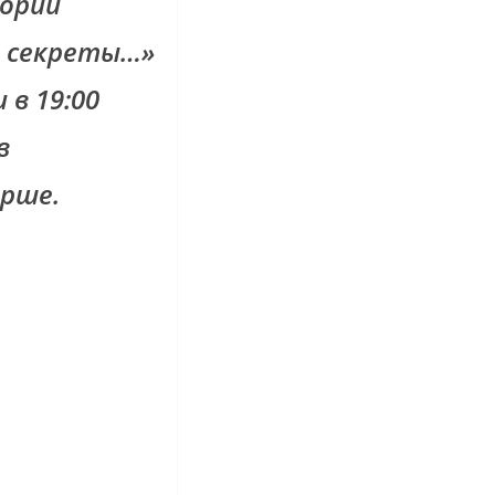
тории
е секреты…»
 в 19:00
в
арше.