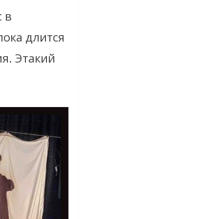
 в
пока длится
я. Этакий