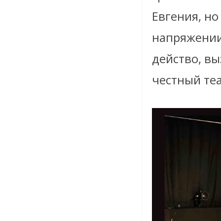
Евгения, но
напряжении
действо, в
честный те