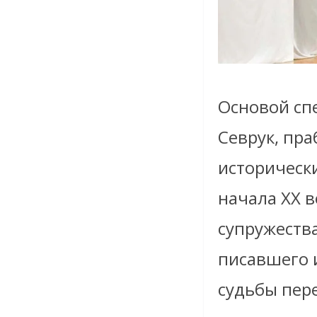
Основой сп
Севрук, пр
исторически
начала XX в
супружеств
писавшего 
судьбы пер