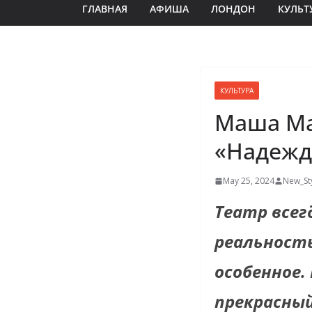
ГЛАВНАЯ
АФИША
ЛОНДОН
КУЛЬТ
КУЛЬТУРА
Маша Ма
«Надежд
May 25, 2024
New_St
Театр всег
реальност
особенное.
прекрасны