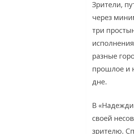
Зрители, пу
через мини
три простын
исполнения 
разные гор
прошлое и 
дне.
В «Надежди
своей несо
зрителю. Сп