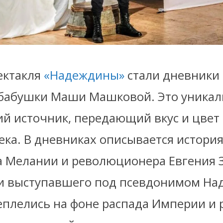
ектакля
«Надеждины»
стали дневники
абабушки Маши Машковой. Это уника
й источник, передающий вкус и цвет 
ека. В дневниках описывается истори
а Мелании и революционера Евгения З
и выступавшего под псевдонимом На
еплелись на фоне распада Империи и