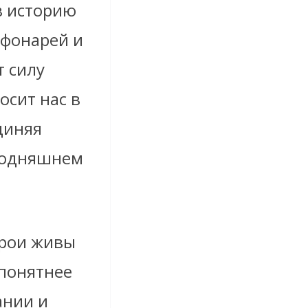
в историю
 фонарей и
т силу
осит нас в
единяя
егодняшнем
ерои живы
 понятнее
ании и