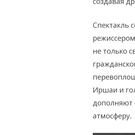
создавая др
Спектакль с
режиссером
не только с
гражданской
перевоплощ
Иршаи и го
дополняют 
атмосферу.