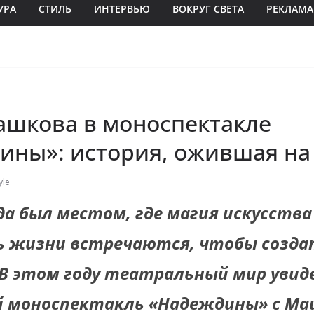
УРА
СТИЛЬ
ИНТЕРВЬЮ
ВОКРУГ СВЕТА
РЕКЛАМА
шкова в моноспектакле
ины»: история, ожившая на
yle
да был местом, где магия искусства
ь жизни встречаются, чтобы созда
 В этом году театральный мир увид
й моноспектакль «Надеждины» с Ма