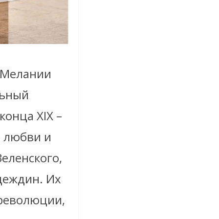
 Мелании
льный
конца XIX –
я любви и
еленского,
деждин. Их
 революции,