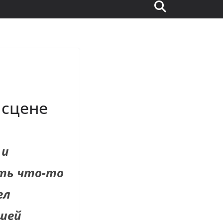
 сцене
 и
ть что-то
ел
шей