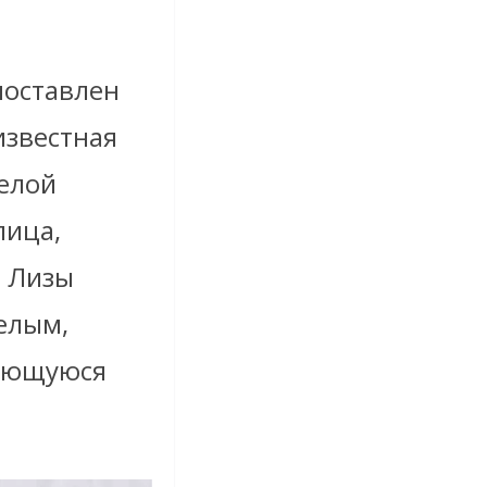
поставлен
известная
мелой
лица,
я Лизы
елым,
нающуюся