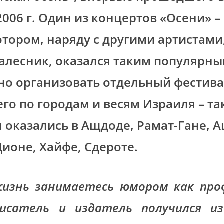
2006 г. Один из концертов «Осени» –
отором, наряду с другими артистам
Галесник, оказался таким популярны
о организовать отдельный фестива
его по городам и весям Израиля – та
 оказались в Ащдоде, Рамат-Гане, 
ионе, Хайфе, Сдероте.
изнь занимаетесь юмором как проф
писатель и издатель получился из