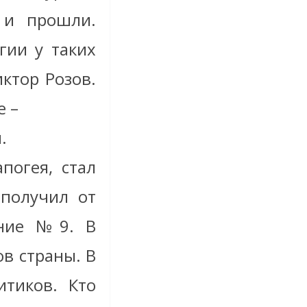
 и прошли.
гии у таких
ктор Розов.
е –
.
погея, стал
 получил от
ение №9. В
в страны. В
тиков. Кто