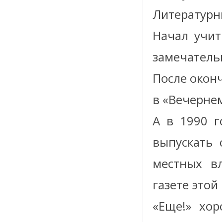
Литератур
Начал учит
замечатель
После оконч
в «Вечернем
А в 1990 г
выпускать 
местных в
газете это
«Еще!» хор