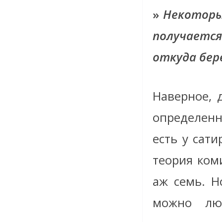
»
Некоторые
получается
откуда бер
Наверное, 
определенн
есть у сат
теория коми
аж семь. Н
можно люд