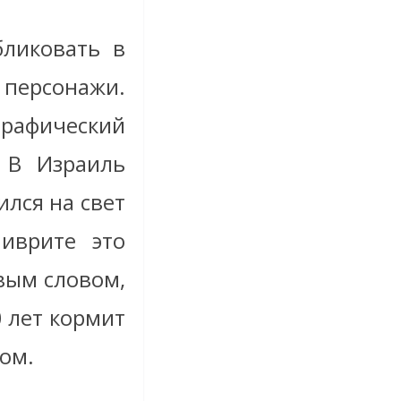
ликовать в
персонажи.
графический
 В Израиль
ился на свет
иврите это
рвым словом,
0 лет кормит
ком.