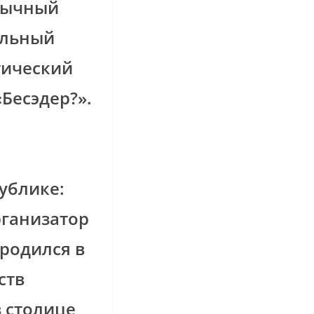
зычный
ельный
ический
Бесэдер?».
публике:
рганизатор
ародился в
ств
 столице