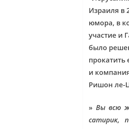
Израиля в 
юмора, в к
участие и 
было решен
прокатить 
и компания
Ришон ле-Ц
»
Вы всю ж
сатирик, 