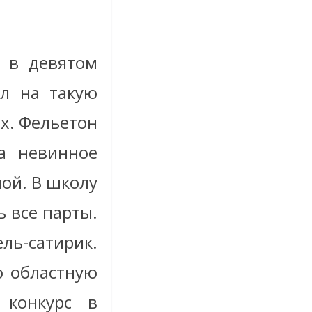
 в девятом
л на такую
х. Фельетон
а невинное
ой. В школу
 все парты.
ль-сатирик.
ю областную
 конкурс в