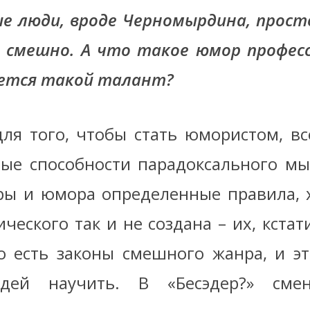
 люди, вроде Черномырдина, прост
 смешно. А что такое юмор профес
ется такой талант?
для того, чтобы стать юмористом, в
ые способности парадоксального м
иры и юмора определенные правила, 
ческого так и не создана – их, кста
о есть законы смешного жанра, и э
ей научить. В «Бесэдер?» сме