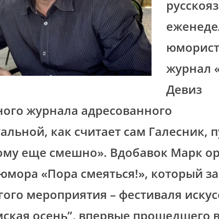
русскоя
еженед
юморист
журнал «
Девиз
ного журнала адресованного
альной, как считает сам Галесник, 
кому еще смешно». Вдобавок Марк о
юмора «Пора смеяться!», который з
гого мероприятия – фестиваля искус
ская осень”, впервые прошедшего в