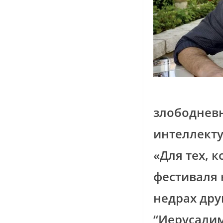
злободнев
интеллекту
«Для тех, 
фестиваля 
недрах дру
“Иерусалим