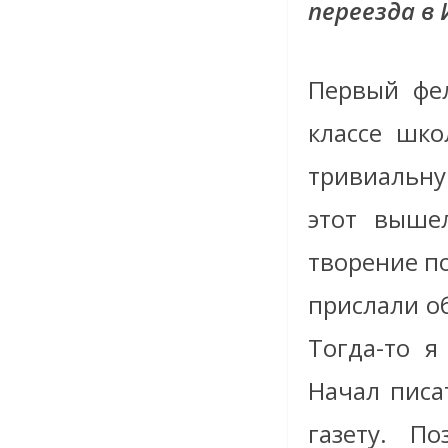
переезда в 
Первый фел
классе шк
тривиальну
этот выше
творение п
прислали о
Тогда-то я
Начал писа
газету. П