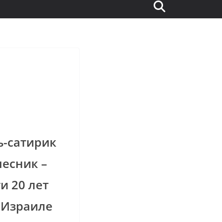
ь-сатирик
лесник –
и 20 лет
 Израиле