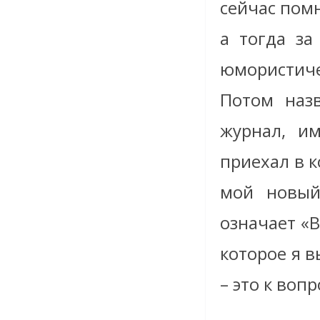
сейчас пом
а тогда за
юмористич
Потом назв
журнал, им
приехал в к
мой новый
означает «В
которое я в
– это к воп