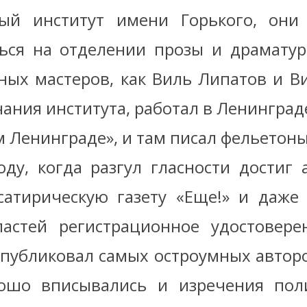
ный институт имени Горького, они
ься на отделении прозы и драматур
ных мастеров, как Виль Липатов и Ви
ания института, работал в Ленинград
 Ленинграде», и там писал фельетоны
оду, когда разгул гласности достиг а
сатирическую газету «Еще!» и даже
ластей регистрационное удостовер
й публиковал самых остроумных авторо
ошо вписывались и изречения поли