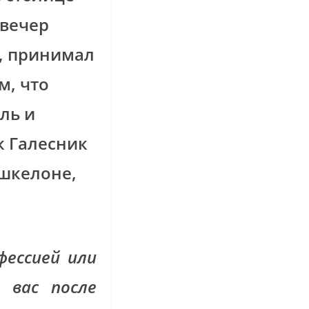
 вечер
и, принимал
м, что
ль и
к Галесник
Ашкелоне,
ессией или
 вас после