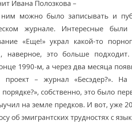
нит Ивана Полозкова –
 ним можно было записывать и пуб
еском журнале. Интересные были 
ание «Еще!» украл какой-то порно
, наверное, это больше подходит.
онце 1990-м, а через два месяца появ
 проект – журнал «Бесэдер?». На 
 порядке?», собственно, это было пе
ыучил на земле предков. И вот, уже 2
росу об эмигрантских трудностях с язы