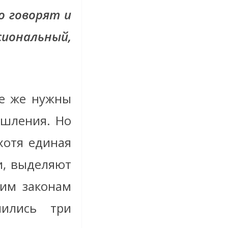
о говорят и
сиональный,
се же нужны
ышления. Но
хотя единая
ти, выделяют
тим законам
нились три