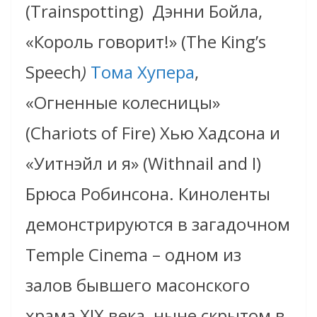
(Trainspotting)
Дэнни Бойла
,
«Король говорит!» (The King’s
Speech
)
Тома Хупера
,
«Огненные колесницы»
(Chariots of Fire) Хью Хадсона и
«Уитнэйл и я» (Withnail and I)
Брюса Робинсона
. Киноленты
демонстрируются в загадочном
Temple Cinema – одном из
залов бывшего масонского
храма XIX века, ныне скрытом в