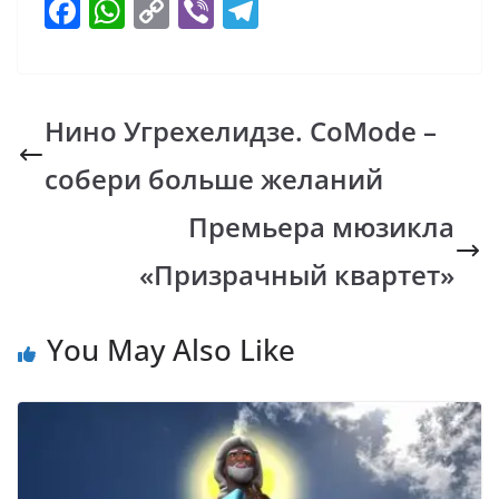
F
W
C
Vi
T
ac
h
o
b
el
e
at
p
er
e
b
s
y
gr
Нино Угрехелидзе. CoMode –
o
A
Li
a
собери больше желаний
o
p
n
m
k
p
k
Премьера мюзикла
«Призрачный квартет»
You May Also Like