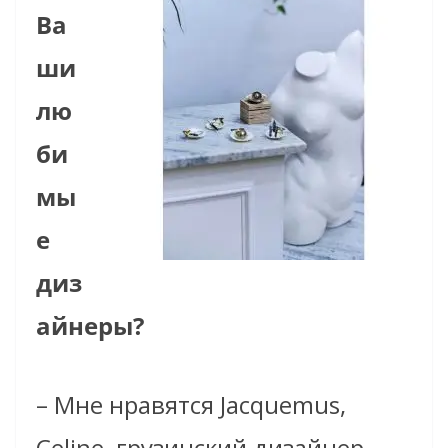
Ва
ши
лю
би
мы
е
диз
айнеры?
– Мне нравятся Jacquemus,
Celine, грузинский дизайнер