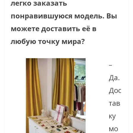
легко заказать
понравившуюся модель. Вы
можете доставить её в
любую точку мира?
–
Да.
Дос
тав
ку
мо