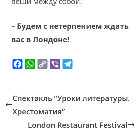
вещи между собой.
–
Будем с нетерпением ждать
вас в Лондоне!
F
W
C
Vi
T
ac
h
o
b
el
e
at
p
er
e
b
s
y
gr
Спектакль “Уроки литературы.
o
A
Li
a
Хрестоматия”
o
p
n
m
k
p
k
London Restaurant Festival