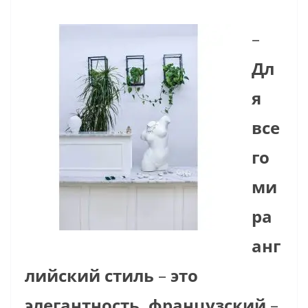
–
Дл
я
все
го
ми
ра
анг
лийский стиль
–
это
элегантность, французский
–