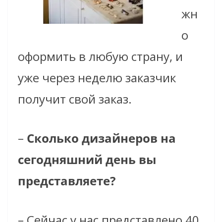
жн
о
оформить в любую страну, и
уже через неделю заказчик
получит свой заказ.
–
Сколько дизайнеров на
сегодняшний день вы
представляете?
–
Сейчас у нас представлено 40