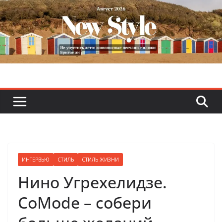
Skip
to
content
ИНТЕРВЬЮ
СТИЛЬ
СТИЛЬ ЖИЗНИ
Нино Угрехелидзе.
CoMode – собери