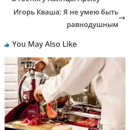
o
A
Li
a
Игорь Кваша: Я не умею быть
o
p
n
m
k
p
k
равнодушным
You May Also Like