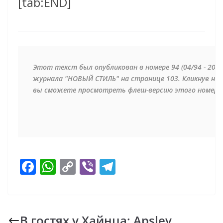
[tab:END]
Этот текст был опубликован в номере 94 (04/94 - 2011)
журнала "НОВЫЙ СТИЛЬ" на странице 103. Кликнув на 
вы сможете просмотреть флеш-версию этого номера
F
W
C
Vi
T
ac
h
o
b
el
e
at
p
er
e
b
s
y
gr
В гостях у Хайнца: Apsley