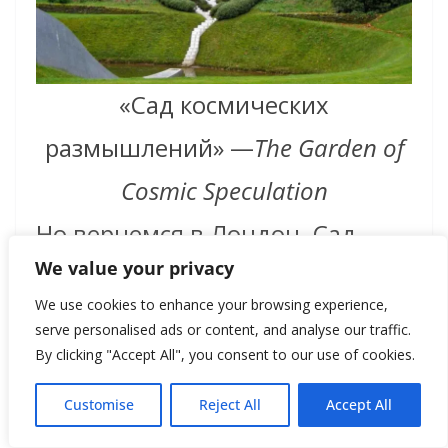
«Сад космических
размышлений» —
The Garden of
Cosmic Speculation
Но вернемся в Лондон. Сад
We value your privacy
Cosmic House — отдельная
We use cookies to enhance your browsing experience,
глава без слова «глава», потому
serve personalised ads or content, and analyse our traffic.
By clicking "Accept All", you consent to our use of cookies.
что здесь всё равно
невозможно отделить
Customise
Reject All
Accept All