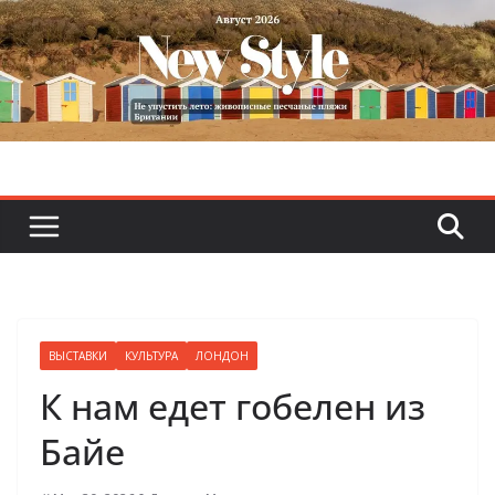
Skip
to
content
ВЫСТАВКИ
КУЛЬТУРА
ЛОНДОН
К нам едет гобелен из
Байе