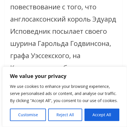
повествование с того, что
англосаксонский король Эдуард
Исповедник посылает своего
шурина Гарольда Годвинсона,
графа Уэссекского, на
Континент с сообщением, что
We value your privacy
он избрал Вильгельма
We use cookies to enhance your browsing experience,
Нормандского своим
serve personalised ads or content, and analyse our traffic.
By clicking "Accept All", you consent to our use of cookies.
преемником. Попутно заметим,
что этот самый Гарольд по-
Customise
Reject All
Accept All