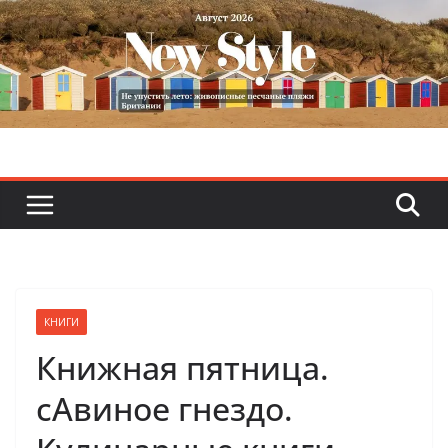
Skip
to
content
КНИГИ
Книжная пятница.
сАвиное гнездо.