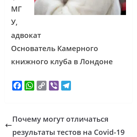
МГ
У,
адвокат
Основатель Камерного
книжного клуба в Лондоне
F
W
C
Vi
T
ac
h
o
b
el
e
at
p
er
e
b
s
y
gr
Почему могут отличаться
o
A
Li
a
результаты тестов на Covid-19
o
p
n
m