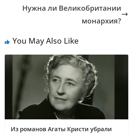
k
p
k
Нужна ли Великобритании
монархия?
You May Also Like
Из романов Агаты Кристи убрали