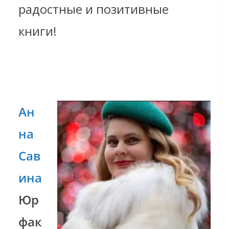
радостные и позитивные
книги!
Ан
на
Сав
ина
Юр
фак