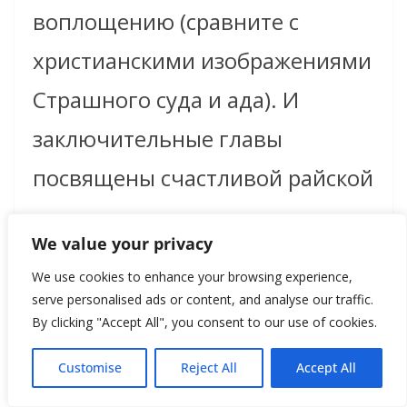
воплощению (сравните с
христианскими изображениями
Страшного суда и ада). И
заключительные главы
посвящены счастливой райской
жизни усопшего, успешно
We value your privacy
прошедшего все испытания и
We use cookies to enhance your browsing experience,
наслаждающегося счастливой
serve personalised ads or content, and analyse our traffic.
By clicking "Accept All", you consent to our use of cookies.
жизнью в египетском раю –
«Полях тростника». Даже
Customise
Reject All
Accept All