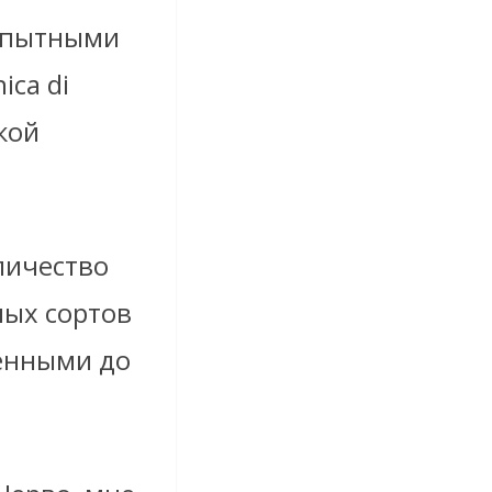
опытными
ica di
кой
личество
ных сортов
денными до