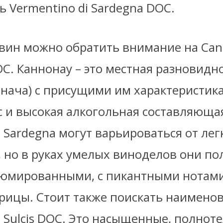
 Vermentino di Sardegna DOC.
 вин можно обратить внимание на Сan
C. Каннонау – это местная разновидно
рнача) с присущими им характеристик
с и высокая алкогольная составляюща
 Sardegna могут варьироваться от лег
, но в руках умелых виноделов они по
юмированными, с пикантными нотами
крицы. Стоит также поискать наимено
i Sulcis DOC. Это насыщенные, полнот