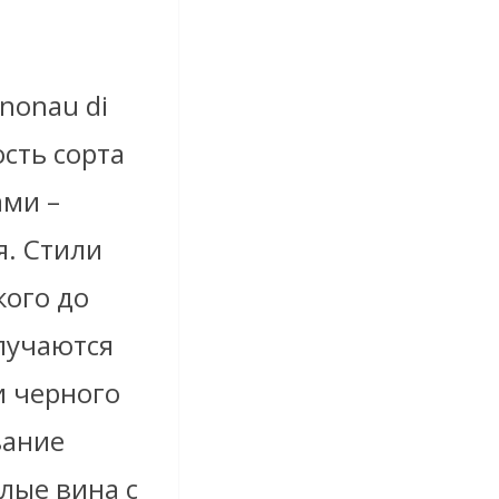
nonau di
сть сорта
ами –
я. Стили
кого до
лучаются
 черного
вание
елые вина с