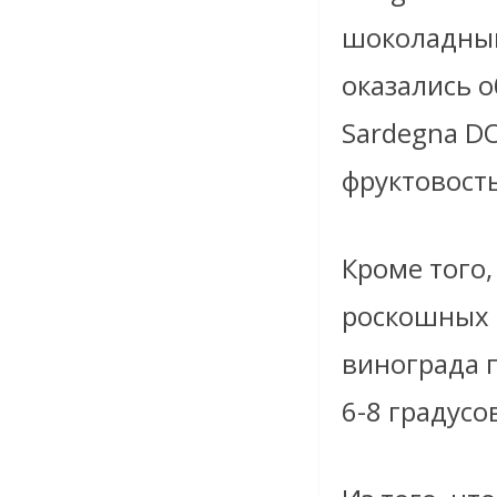
шоколадным
оказались о
Sardegna D
фруктовост
Кроме того
роскошных 
винограда 
6-8 градусо