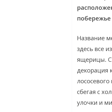
расположен
побережье 
Название ме
здесь все и
ящерицы. Са
декорация 
лососевого
сбегая с хо
улочки и м