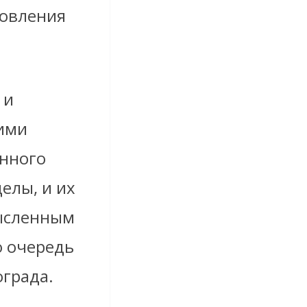
товления
 и
кими
енного
елы, и их
мысленным
ю очередь
града.