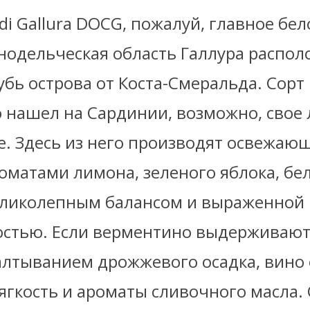
di Gallura DOCG, пожалуй, главное бе
нодельческая область Галлура распол
лубь острова от Коста-Смеральда. Сорт
 нашел на Сардинии, возможно, свое
. Здесь из него производят освежающ
оматами лимона, зеленого яблока, бе
великолепным балансом и выраженной
стью. Если верментино выдерживают
балтыванием дрожжевого осадка, вино
ягкость и ароматы сливочного масла. 