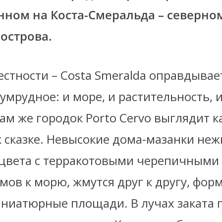
ном на Коста-Смеральда – северно
острова.
стности – Costa Smeralda оправдывает
зумрудное: и море, и растительность, 
м же городок Porto Cervo выглядит к
к сказке. Невысокие дома-мазанки неж
 цвета с терракотовыми черепичными
лмов к морю, жмутся друг к другу, фор
иниатюрные площади. В лучах заката 