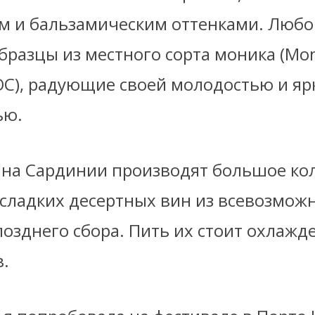
 и бальзамическим оттенками. Люб
бразцы из местного сорта моника (Mon
OC), радующие своей молодостью и яр
ью.
, на Сардинии производят большое ко
сладких десертных вин из всевозмож
позднего сбора. Пить их стоит охлаж
в.