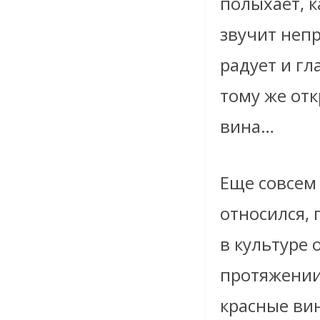
полыхает, к
звучит непр
радует и гла
тому же от
вина…
Еще совсем
относился, 
в культуре 
протяжении
красные ви