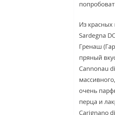
попробовать
Из красных
Sardegna DO
Гренаш (Га
пряный вку
Cannonau di
массивного
очень парф
перца и ла
Carignano d