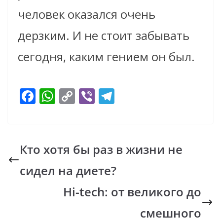
человек оказался очень
дерзким. И не стоит забывать
сегодня, каким гением он был.
F
W
C
Vi
T
ac
h
o
b
el
e
at
p
er
e
b
s
y
gr
Кто хотя бы раз в жизни не
o
A
Li
a
сидел на диете?
o
p
n
m
k
p
k
Hi-tech: от великого до
смешного