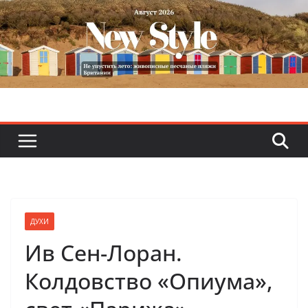
Skip
to
content
ДУХИ
Ив Сен-Лоран.
Колдовство «Опиума»,