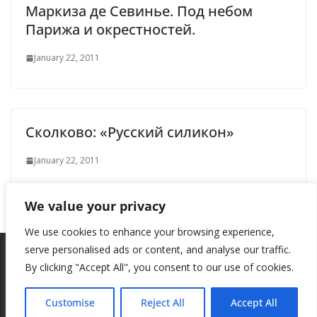
Маркиза де Севинье. Под небом
Парижа и окрестностей.
January 22, 2011
Сколково: «Русский силикон»
January 22, 2011
We value your privacy
We use cookies to enhance your browsing experience,
serve personalised ads or content, and analyse our traffic.
By clicking "Accept All", you consent to our use of cookies.
Copyright © 2026
New Style
. All rights reserved.
Theme:
ColorMag
by ThemeGrill. Powered by
WordPress
.
Customise
Reject All
Accept All