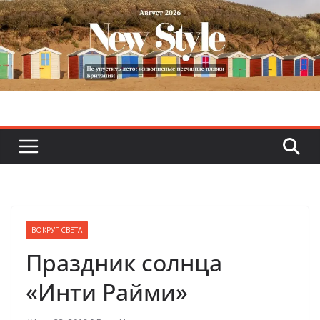
Skip
to
content
ВОКРУГ СВЕТА
Праздник солнца
«Инти Райми»