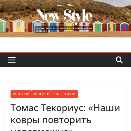
Skip
to
content
ИНТЕРВЬЮ
ИНТЕРЬЕР
СТИЛЬ ЖИЗНИ
Томас Текориус: «Наши
ковры повторить