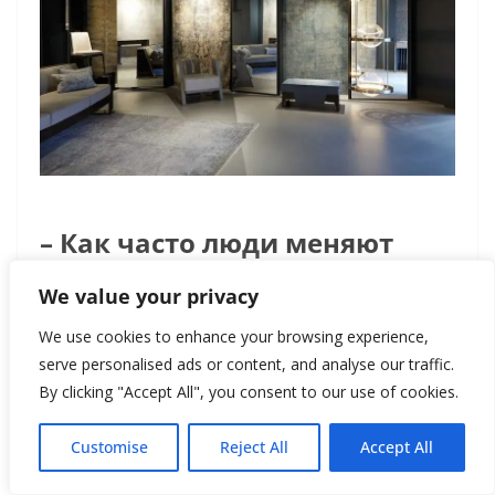
– Как часто люди меняют
ковры у себя дома?
We value your privacy
We use cookies to enhance your browsing experience,
serve personalised ads or content, and analyse our traffic.
– По-разному. Кто-то покупает
By clicking "Accept All", you consent to our use of cookies.
ковёр в новый дом, а кто-то
Customise
Reject All
Accept All
хочет всего лишь освежить