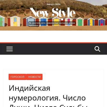
Skip
to
content
ГОРОСКОП
НОВОСТИ
Индийская
нумерология. Число