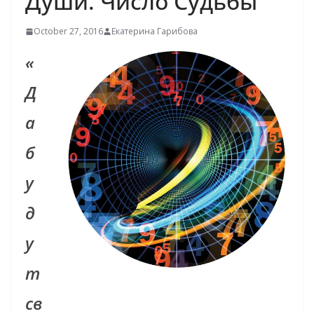
Души. Число Судьбы
October 27, 2016
Екатерина Гарибова
«
Д
а
б
у
д
у
т
св