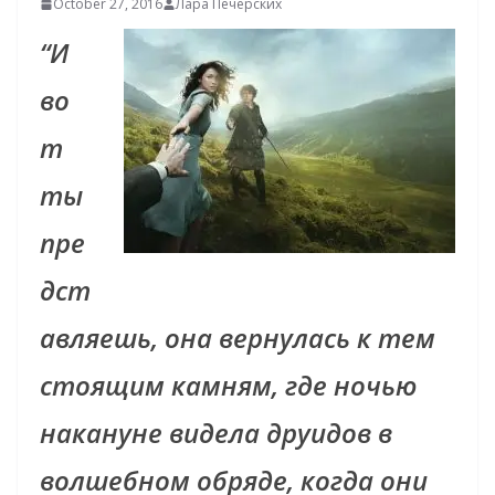
October 27, 2016
Лара Печерских
“И
во
т
ты
пре
дст
авляешь, она вернулась к тем
стоящим камням, где ночью
накануне видела друидов в
волшебном обряде, когда они