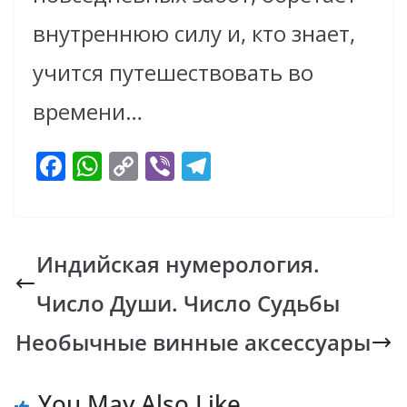
внутреннюю силу и, кто знает,
учится путешествовать во
времени…
F
W
C
Vi
T
ac
h
o
b
el
e
at
p
er
e
b
s
y
gr
Индийская нумерология.
o
A
Li
a
Число Души. Число Судьбы
o
p
n
m
k
p
k
Необычные винные аксессуары
You May Also Like