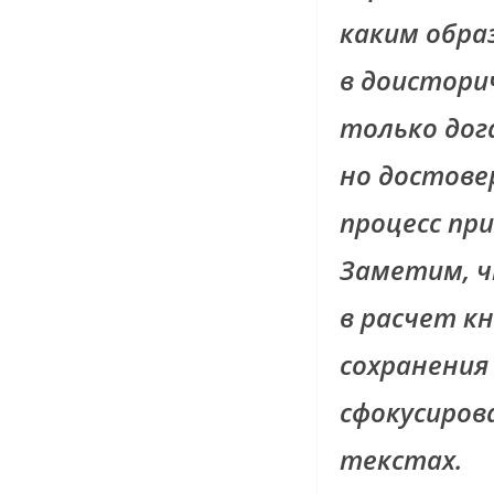
каким обра
в доистори
только дог
но достов
процесс пр
Заметим, ч
в расчет к
сохранения
сфокусиров
текстах.