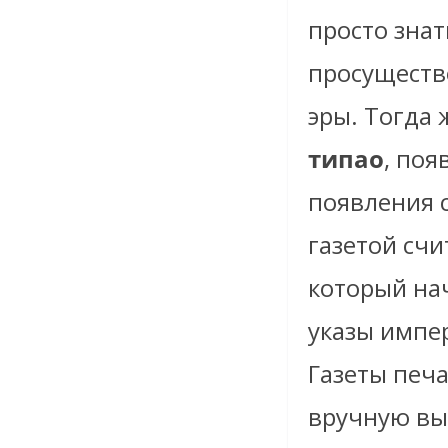
просто зна
просущество
эры. Тогда
типао
, поя
появления с
газетой счи
который нач
указы импе
Газеты печа
вручную вы