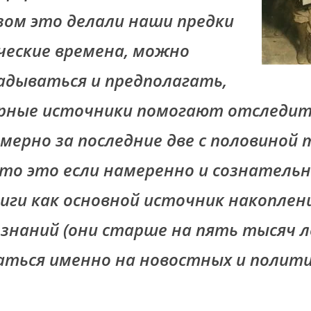
зом это делали наши предки
ческие времена, можно
адываться и предполагать,
ерные источники помогают отследи
имерно за последние две с половиной 
то это если намеренно и сознательн
ниги как основной источник накоплен
 знаний (они старше на пять тысяч л
аться именно на новостных и полити