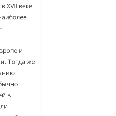
в XVII веке
наиболее
–
вропе и
и. Тогда же
ванию
обычно
ей в
ыли