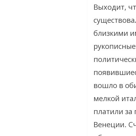
Выходит, чт
существова
близкими им
рукописные
политическ
появившиеся
вошло в об
мелкой итал
платили за 
Венеции. Сч