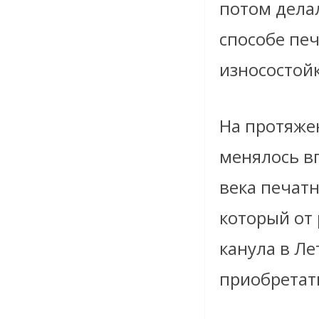
потом дела
способе пе
износостойк
На протяже
менялось в
века печатн
который от
канула в Ле
приобретать