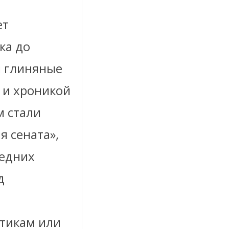
ет
ка до
и глиняные
 и хроникой
м стали
я сената»,
седних
д
тикам или