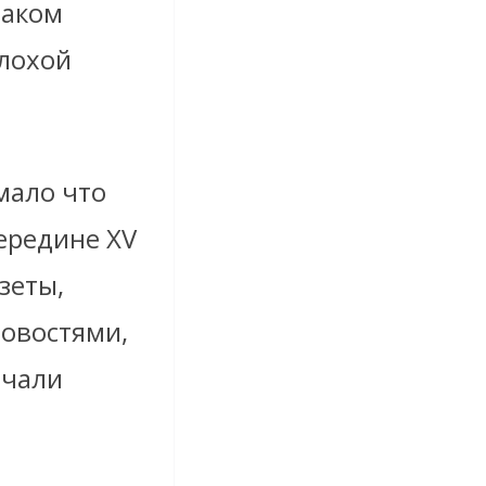
таком
плохой
мало что
ередине XV
зеты,
новостями,
ачали