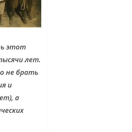
ть этот
тысячи лет.
о не брать
ия и
ет), а
ческих