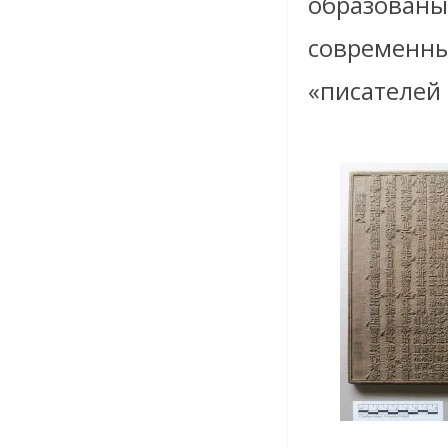
образованы
современны
«писателей 