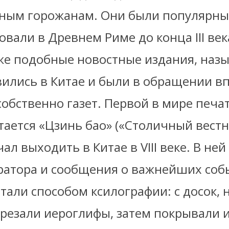
тным горожанам. Они были популярны
вали в Древнем Риме до конца III ве
 же подобные новостные издания, наз
вились в Китае и были в обращении в
обственно газет. Первой в мире печа
тается «Цзинь бао» («Столичный вестн
ал выходить в Китае в VIII веке. В н
ратора и сообщения о важнейших соб
тали способом ксилографии: с досок, 
резали иероглифы, затем покрывали 