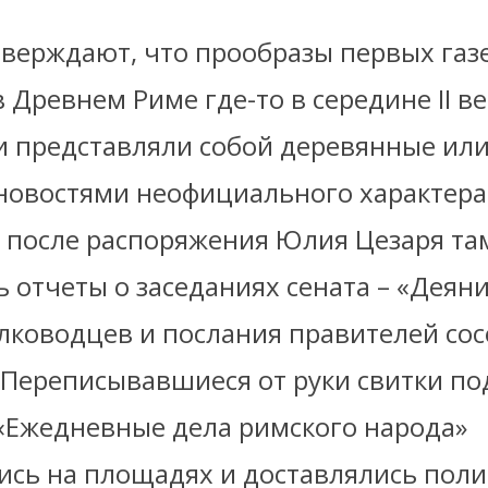
тверждают, что прообразы первых газ
 Древнем Риме где-то в середине II ве
и представляли собой деревянные ил
 новостями неофициального характера
о после распоряжения Юлия Цезаря та
 отчеты о заседаниях сената – «Деяни
лководцев и послания правителей со
 Переписывавшиеся от руки свитки по
«Ежедневные дела римского народа»
сь на площадях и доставлялись поли