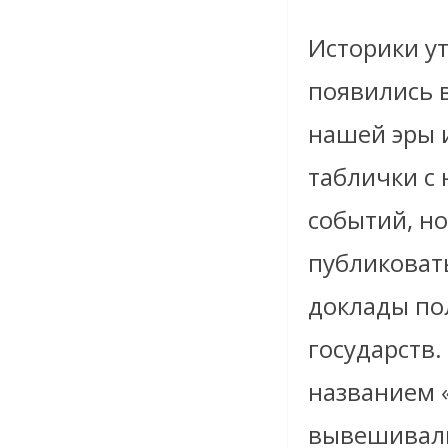
Историки у
появились в
нашей эры 
таблички с
событий, н
публиковать
доклады по
государств.
названием 
вывешивали