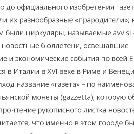
о до официального изобретения газет 
ли их разнообразные «прародители»; 
 были циркуляры, называемые avvisi 
 новостные бюллетени, освещавшие
ие и экономические события по всей Е
 в Италии в XVI веке в Риме и Венеци
иход название «газета» – по наимено
ьянской монеты (gazzetta), которую 
прочтение рукописного листка новост
итается, что именно в этом городе б