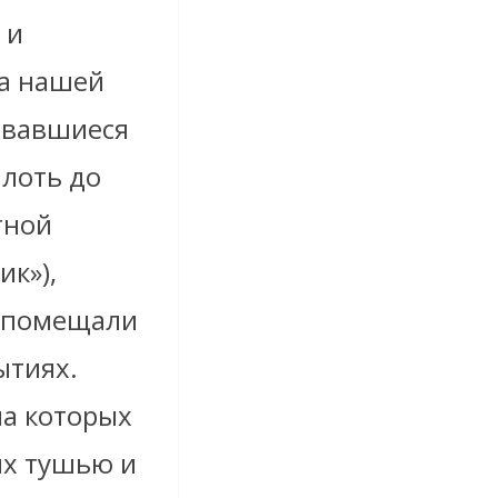
 и
ка нашей
ывавшиеся
плоть до
тной
ик»),
ей помещали
ытиях.
на которых
их тушью и