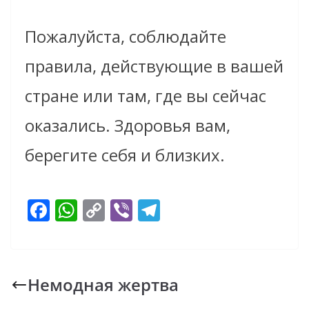
Пожалуйста, соблюдайте
правила, действующие в вашей
стране или там, где вы сейчас
оказались. Здоровья вам,
берегите себя и близких.
F
W
C
Vi
T
ac
h
o
b
el
e
at
p
er
e
b
s
y
gr
Немодная жертва
o
A
Li
a