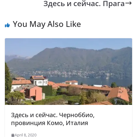
Здесь и сейчас. Прага
o
p
n
m
k
p
k
You May Also Like
Здесь и сейчас. Черноббио,
провинция Комо, Италия
April 8, 2020