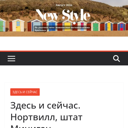
Skip
to
content
ЗДЕСЬ И СЕЙЧАС
Здесь и сейчас.
Нортвилл, штат