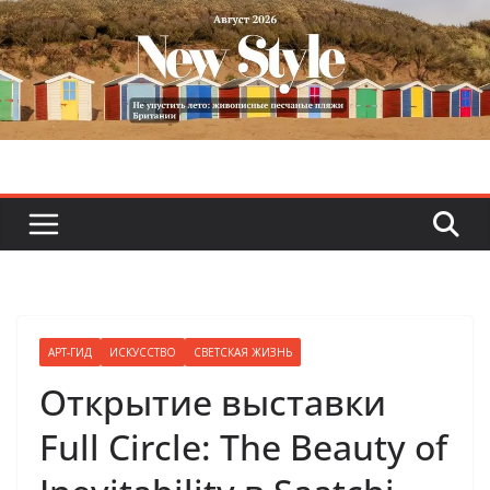
Skip
to
content
АРТ-ГИД
ИСКУССТВО
СВЕТСКАЯ ЖИЗНЬ
Открытие выставки
Full Circle: The Beauty of