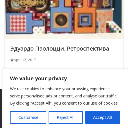
Эдуардо Паолоцци. Ретроспектива
April 16, 2017
We value your privacy
We use cookies to enhance your browsing experience,
serve personalised ads or content, and analyse our traffic.
By clicking "Accept All", you consent to our use of cookies.
Copyright © 2026
New Style
. All rights reserved.
Theme:
ColorMag
by ThemeGrill. Powered by
WordPress
.
Customise
Reject All
Accept All