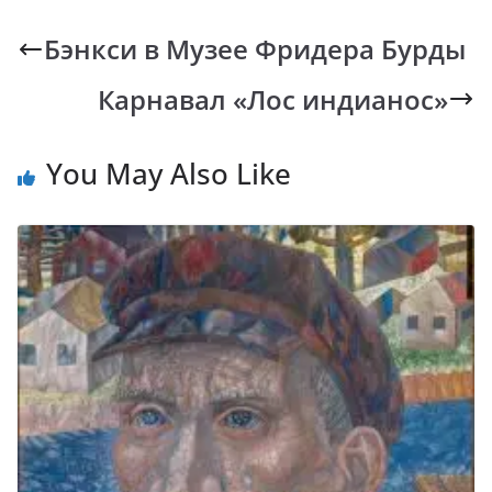
e
at
p
er
e
b
s
y
gr
Бэнкси в Музее Фридера Бурды
o
A
Li
a
Карнавал «Лос индианос»
o
p
n
m
k
p
k
You May Also Like