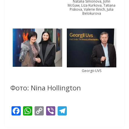
Natalia Simonova, John
McGaw, Liza Kurkova, Tatiana
Piskova, Valerie Ilinich, Julia
Belokurova
Georgii-UVS
Фото: Nina Hollington
F
W
C
Vi
T
ac
h
o
b
el