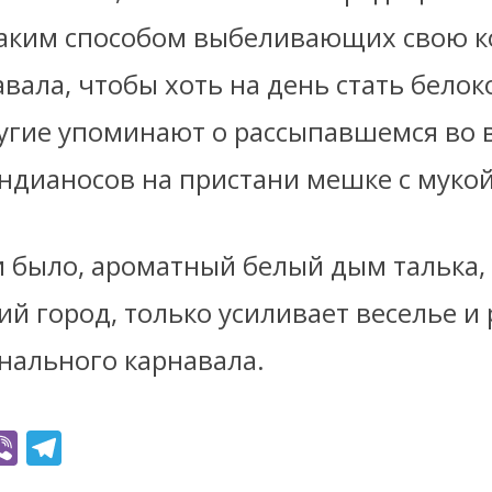
таким способом выбеливающих свою к
вала, чтобы хоть на день стать белок
ругие упоминают о рассыпавшемся во 
ндианосов на пристани мешке с муко
и было, ароматный белый дым талька,
й город, только усиливает веселье и
нального карнавала.
Vi
T
b
el