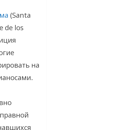
ьма
(Santa
e de los
диция
огие
рировать на
ианосами.
ивно
тправной
знавшихся