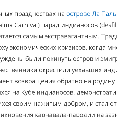
ьных празднествах на
острове Ла Пал
alma Carnival) парад индианосов (desfil
читается самым экстравагантным. Тра
оху экономических кризисов, когда мн
уждены были покинуть остров и эмиг
ечественники окрестили уехавших инд
ент возвращения обратно на родину
хся на Кубе индианосов, демонстрат
хся своим нажитым добром, и стал о
никновения карнавала-пародии на за