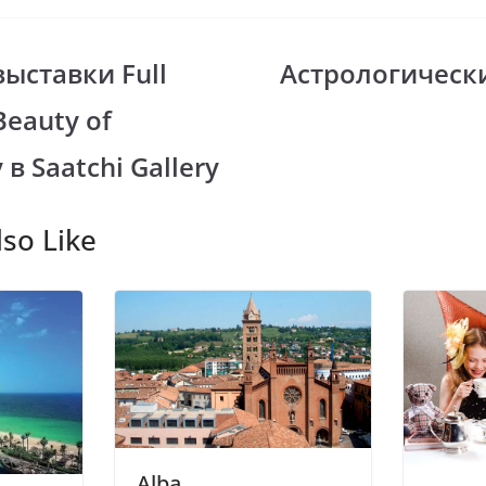
er
e
gr
ыставки Full
Астрологическ
i
a
 Beauty of
m
y в Saatchi Gallery
so Like
Alba