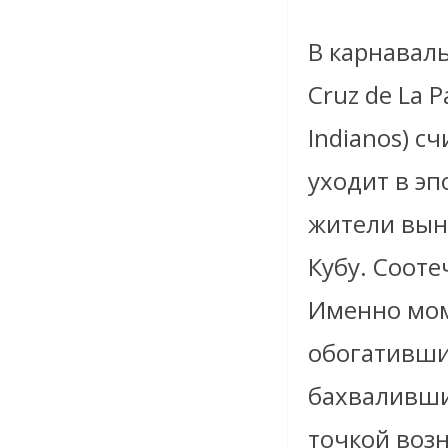
В карнавал
Cruz de La P
Indianos) с
уходит в эп
жители вын
Кубу. Соот
Именно мом
обогативши
бахваливши
точкой воз