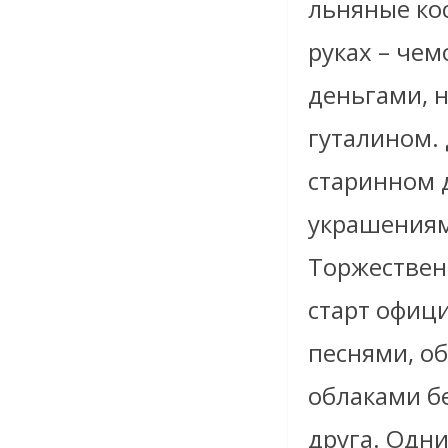
льняные ко
руках – че
деньгами, н
гуталином.
старинном 
украшениями
Торжественн
старт офиц
песнями, о
облаками б
друга. Одни