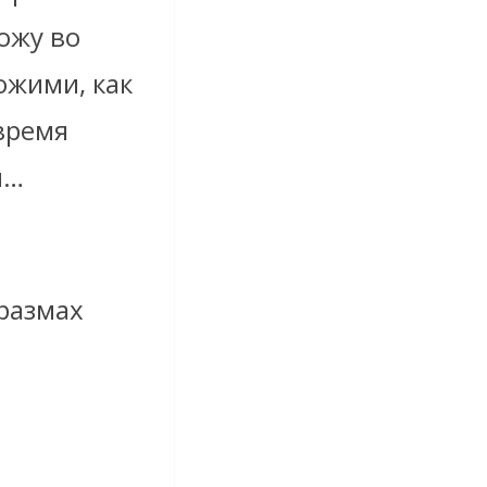
ожу во
ожими, как
время
й…
 размах