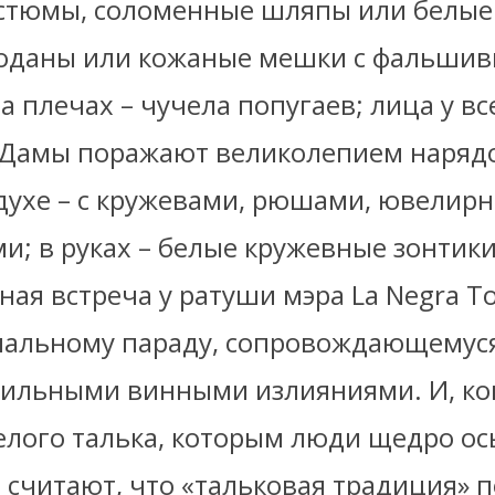
стюмы, соломенные шляпы или белые
моданы или кожаные мешки с фальши
а плечах – чучела попугаев; лица у в
 Дамы поражают великолепием наряд
духе – с кружевами, рюшами, ювелир
; в руках – белые кружевные зонтики
ая встреча у ратуши мэра La Negra T
иальному параду, сопровождающемус
бильными винными излияниями. И, ко
елого талька, которым люди щедро ос
 считают, что «тальковая традиция» 