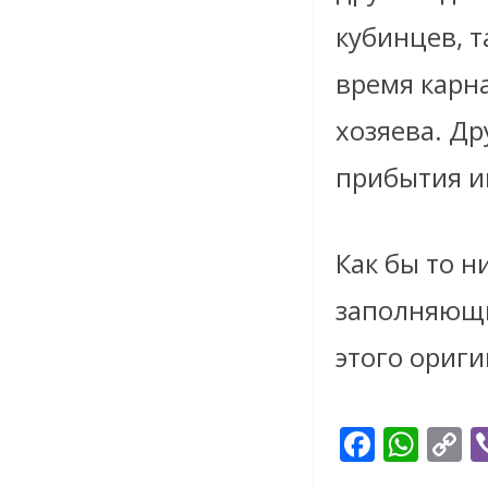
кубинцев, 
время карна
хозяева. Д
прибытия и
Как бы то н
заполняющи
этого ориги
F
W
C
ac
h
o