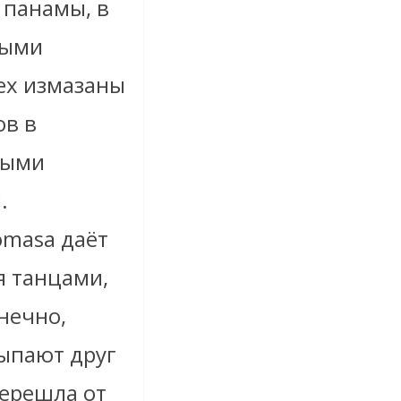
 панамы, в
выми
сех измазаны
ов в
ными
.
omasa даёт
я танцами,
нечно,
ыпают друг
перешла от