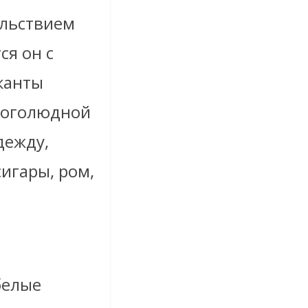
ольствием
ся он с
канты
ноголюдной
дежду,
игары, ром,
белые