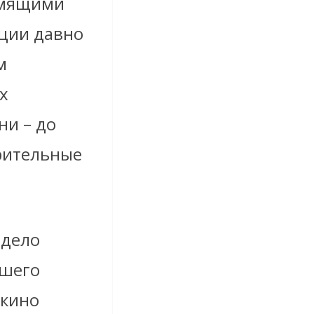
ремящими
кции давно
м
х
ни – до
орительные
 дело
ашего
 кино