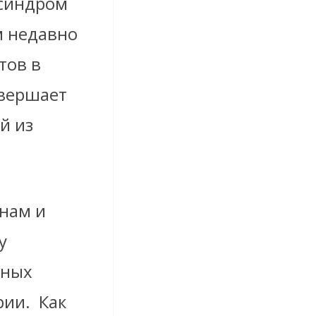
 синдром
м недавно
тов в
авершает
й из
нам и
у
йных
рии.
Как