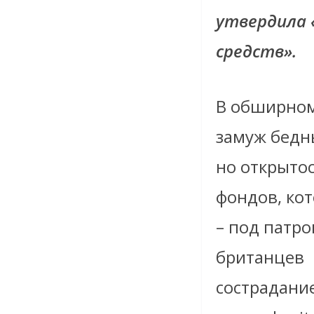
утвердила 
средств».
В обширном
замуж бедн
но открыто
фондов, кот
– под патр
британцев
сострадание