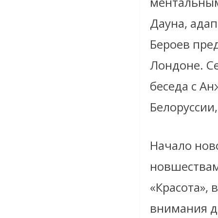
ментальным
Дауна, адап
Бероев пре
Лондоне. С
беседа с Ан
Белоруссии
Начало ново
новшествам
«Красота», 
внимания д