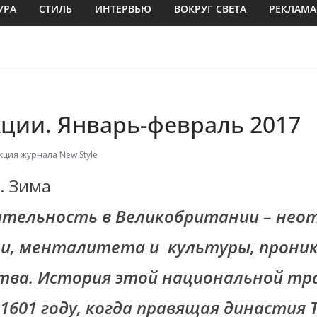
УРА
СТИЛЬ
ИНТЕРВЬЮ
ВОКРУГ СВЕТА
РЕКЛАМА
кции. Январь-февраль 2017
кция журнала New Style
т. Зима
тельность в Великобритании – нео
ни, менталитета и
культуры, проник
тва. История этой национальной тр
 1601 году, когда правящая династия