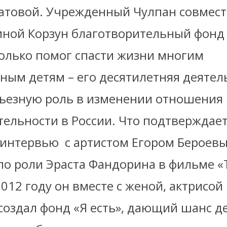
атовой. Учрежденный Чулпан совмест
иной Корзун благотворительный фонд
только помог спасти жизни многим
ным детям – его десятилетняя деятел
рьезную роль в изменении отношения 
тельности в России. Что подтверждае
 интервью
с артистом Егором Бероев
по роли Эраста Фандорина в фильме 
2012 году он вместе с женой, актрисой
создал фонд «Я есть», дающий шанс д