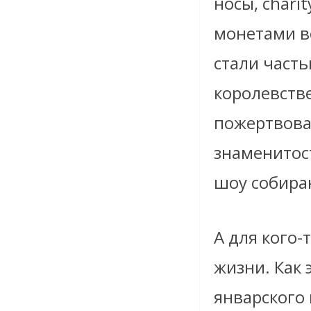
носы, chari
монетами в
стали част
королевстве
пожертвова
знаменитос
шоу собира
А для кого-
жизни. Как 
январского 