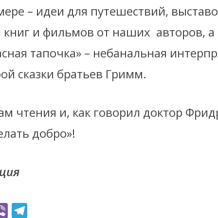
мере – идеи для путешествий, выставо
, книг и фильмов от наших
авторов, а
асная тапочка» – небанальная интерп
ой сказки братьев Гримм.
м чтения и, как говорил доктор Фридр
елать добро»!
ция
Vi
T