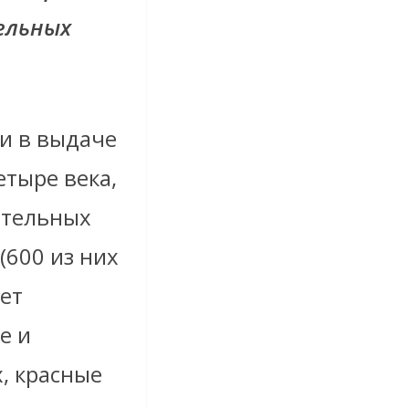
ельных
и в выдаче
етыре века,
ительных
(600 из них
ет
е и
, красные