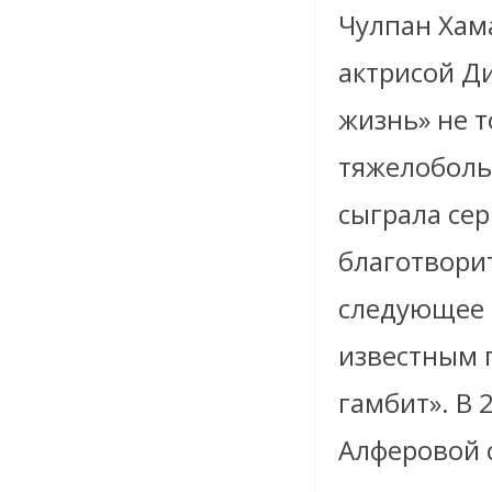
Чулпан Хам
актрисой Д
жизнь» не 
тяжелоболь
сыграла се
благотвори
следующее
известным 
гамбит». В 
Алферовой 