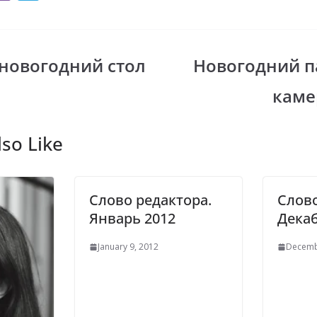
b
el
er
e
gr
новогодний стол
Новогодний п
i
a
каме
m
so Like
Слово редактора.
Слово
Январь 2012
Декаб
January 9, 2012
Decemb