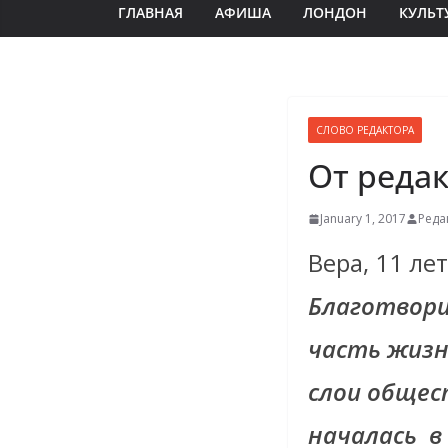
ГЛАВНАЯ
АФИША
ЛОНДОН
КУЛЬТ
СЛОВО РЕДАКТОРА
От реда
January 1, 2017
Реда
Вера, 11 ле
Благотвори
часть жиз
слои общес
началась
в