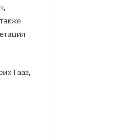
к,
 также
ретация
их Гааз,