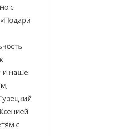
но с
 «Подари
ьность
к
т и наше
ым,
«Турецкий
 Ксенией
етям с