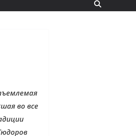
тъемлемая
шая во все
адиции
 Тюдоров