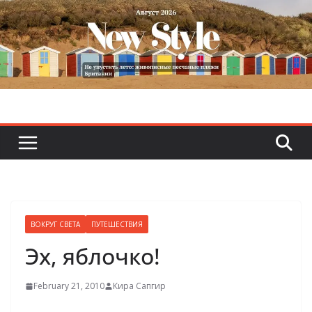
Skip
to
content
ВОКРУГ СВЕТА
ПУТЕШЕСТВИЯ
Эх, яблочко!
February 21, 2010
Кира Сапгир