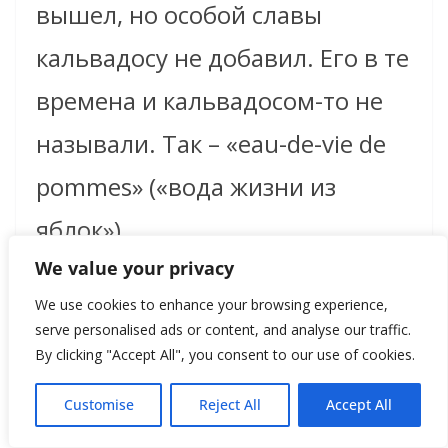
вышел, но особой славы
кальвадосу не добавил. Его в те
времена и кальвадосом-то не
называли. Так – «eau-de-vie de
pommes» («вода жизни из
яблок»).
We value your privacy
Но сидящие в безвестности (и
We use cookies to enhance your browsing experience,
serve personalised ads or content, and analyse our traffic.
от этого, скорее всего, не
By clicking "Accept All", you consent to our use of cookies.
сильно страдавшие),
Customise
Reject All
Accept All
обстоятельные и очень