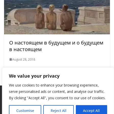
О настоящем в будущем и о будущем
в настоящем
August 28, 2018
We value your privacy
We use cookies to enhance your browsing experience,
serve personalised ads or content, and analyse our traffic.
By clicking "Accept All", you consent to our use of cookies.
Copyright © 2026
New Style
. All rights reserved.
Theme:
ColorMag
by ThemeGrill. Powered by
WordPress
.
Customise
Reject All
Accept All