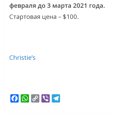
февраля до 3 марта 2021 года.
Стартовая цена – $100.
Christie’s
F
W
C
Vi
T
ac
h
o
b
el
e
at
p
er
e