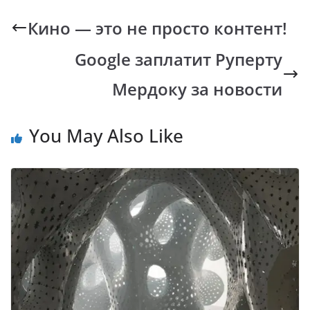
b
s
y
gr
Кино — это не просто контент!
o
A
Li
a
Google заплатит Руперту
o
p
n
m
k
p
k
Мердоку за новости
You May Also Like