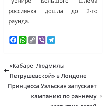
турнире Большого шлема
россиянка дошла до 2-го
раунда.
F
W
C
Vi
T
ac
h
o
b
el
e
at
p
er
e
b
s
y
gr
«Кабаре Людмилы
o
A
Li
a
Петрушевской» в Лондоне
o
p
n
m
k
p
k
Принцесса Уэльская запускает
кампанию по раннему