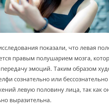
исследования показали, что левая по
ется правым полушарием мозга, кото
а передачу эмоций. Таким образом ху
елфи сознательно или бессознательн
ений левую половину лица, так как о
но выразительна.