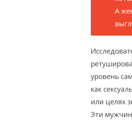
А же
выгл
Исследоват
ретуширова
уровень сам
как сексуал
или целях 
Эти мужчин