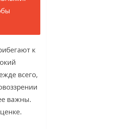
обы
рибегают к
сокий
ежде всего,
ровоззрении
ее важны.
ценке.