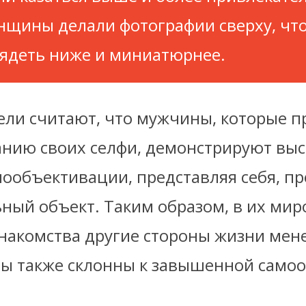
нщины делали фотографии сверху, чт
ядеть ниже и миниатюрнее.
ели считают, что мужчины, которые п
нию своих селфи, демонстрируют вы
ообъективации, представляя себя, пр
ьный объект. Таким образом, в их ми
знакомства другие стороны жизни мен
ы также склонны к завышенной самоо