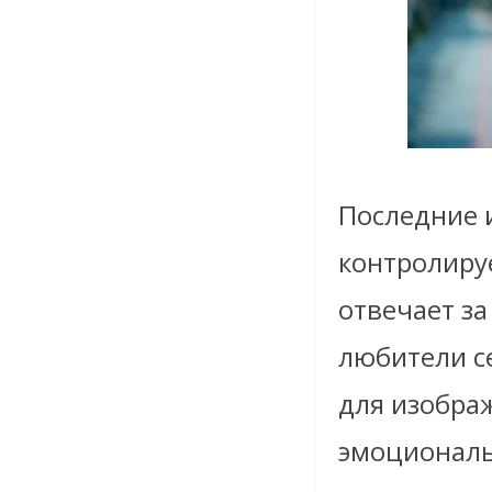
Последние 
контролиру
отвечает з
любители с
для изображ
эмоциональ