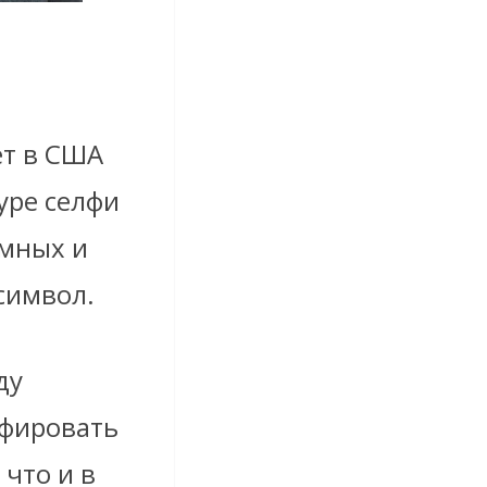
ет в США
уре селфи
амных и
символ.
ду
афировать
 что и в