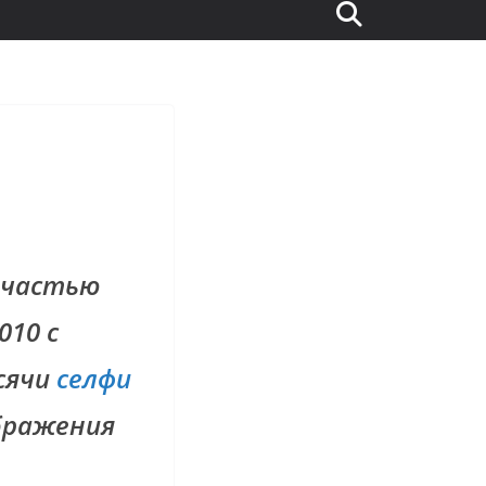
е частью
010 с
сячи
селфи
ображения