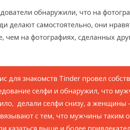
едователи обнаружили, что на фотогра
ди делают самостоятельно, они нравя
е, чем на фотографиях, сделанных др
ис для знакомств Tinder провел собст
едование селфи и обнаружил, что муж
ило, делали селфи снизу, а женщины 
связывают с тем, что мужчины таким 
ли казаться выше и более привлекате