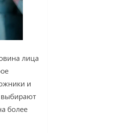
ловина лица
рое
дожники и
о выбирают
на более