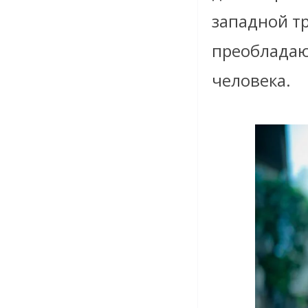
западной т
преобладаю
человека.