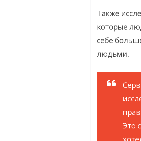
Также иссл
которые лю
себе больш
людьми.
Серв
иссл
прав
Это 
хоте