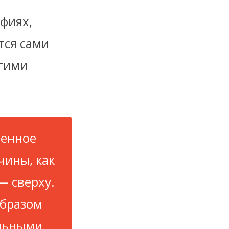
фиях,
тся сами
угими
венное
чины, как
— сверху.
образом
льными.