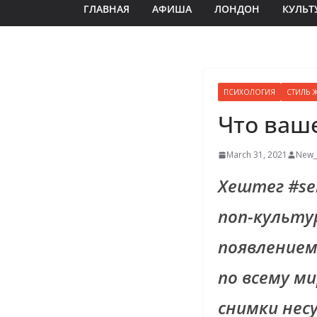
ГЛАВНАЯ
АФИША
ЛОНДОН
КУЛЬТ
ПСИХОЛОГИЯ
СТИЛЬ 
Что ваше
March 31, 2021
New_
Хештег #sel
поп-культ
появлением
по всему м
снимки нес