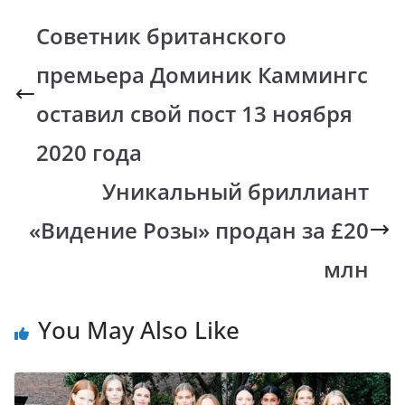
b
s
y
gr
Советник британского
o
A
Li
a
премьера Доминик Каммингс
o
p
n
m
k
p
k
оставил свой пост 13 ноября
2020 года
Уникальный бриллиант
«Видение Розы» продан за £20
млн
You May Also Like