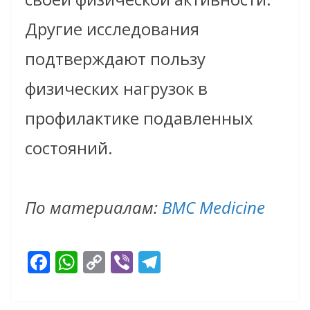
Другие исследования
подтверждают пользу
физических нагрузок в
профилактике подавленных
состояний.
По материалам:
BMC Medicine
F
W
C
Vi
T
ac
h
o
b
el
e
at
p
er
e