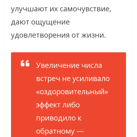
улучшают их самочувствие,
дают ощущение
удовлетворения от жизни.
Увеличение числа
встреч не усиливало
«оздоровительный»
эффект либо
приводило к
обратному —