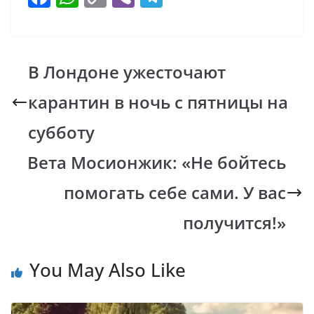
ac
h
o
b
el
e
at
p
er
e
b
s
y
gr
В Лондоне ужесточают
o
A
Li
a
карантин в ночь с пятницы на
o
p
n
m
k
p
k
субботу
Вета Мосионжик: «Не бойтесь
помогать себе сами. У вас
получится!»
You May Also Like