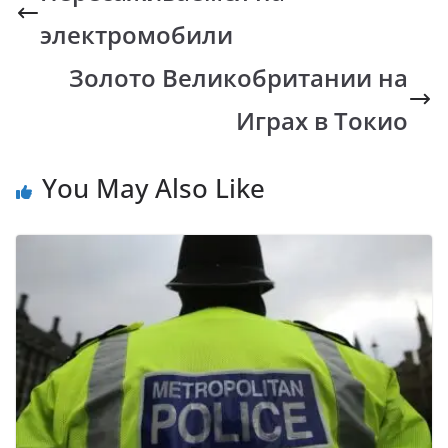
o
A
Li
a
электромобили
o
p
n
m
k
p
k
Золото Великобритании на
Играх в Токио
You May Also Like