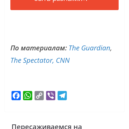
По материалам:
The Guardian
,
The Spectator,
CNN
F
W
C
Vi
T
ac
h
o
b
el
e
at
p
er
e
b
s
y
gr
Пересаживаемся на