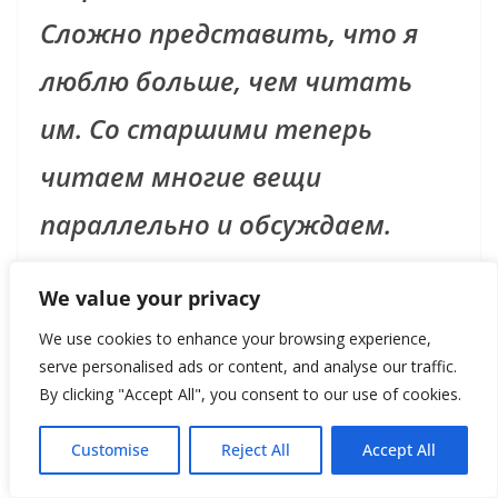
Сложно представить, что я
люблю больше, чем читать
им. Со старшими теперь
читаем многие вещи
параллельно и обсуждаем.
Потратить бюджет
We value your privacy
небольшой развивающейся
We use cookies to enhance your browsing experience,
страны на детские книги для
serve personalised ads or content, and analyse our traffic.
By clicking "Accept All", you consent to our use of cookies.
меня легче легкого.
Customise
Reject All
Accept All
Выискивать новинки, как люди