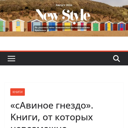
Skip
to
content
КНИГИ
«сАвиное гнездо».
Kниги, от которых