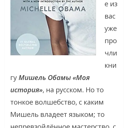
е из
вас
уже
про
чли
кни
гу
Мишель Обамы «Моя
история»
, на русском. Но то
тонкое волшебство, с каким
Мишель владеет языком; то
непревзойдённое мастерство, с