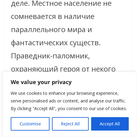
деле. Местное население не
сомневается в наличие
параллельного мира и
фантастических существ.
Праведник-паломник,
охраняющий героя от некого
таинственного и свирепого
We value your privacy
монстра;
We use cookies to enhance your browsing experience,
serve personalised ads or content, and analyse our traffic.
By clicking "Accept All", you consent to our use of cookies.
– Иерусалим – город, где жил
Customise
Reject All
Accept All
его отец. Иерусалим –