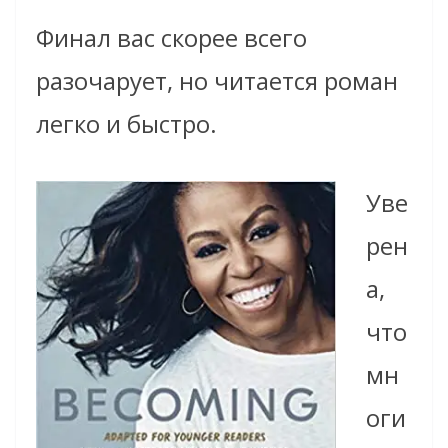
Финал вас скорее всего
разочарует, но читается роман
легко и быстро.
Уве
рен
а,
что
мн
оги