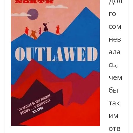
Дол
го
сом
нев
ала
сь,
чем
бы
так
им
отв